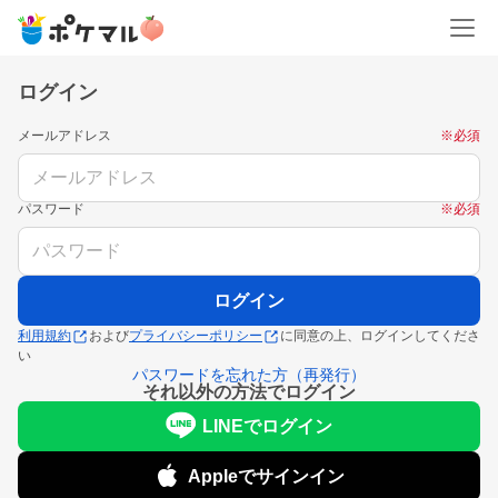
ログイン
メールアドレス
※必須
パスワード
※必須
ログイン
利用規約
および
プライバシーポリシー
に同意の上、
ログインしてくださ
い
パスワードを忘れた方（再発行）
それ以外の方法でログイン
LINEでログイン
Appleでサインイン