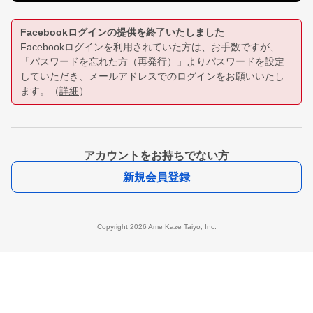
Facebookログインの提供を終了いたしました
Facebookログインを利用されていた方は、お手数ですが、
「
パスワードを忘れた方（再発行）
」よりパスワードを設定
していただき、メールアドレスでのログインをお願いいたし
ます。（
詳細
）
アカウントをお持ちでない方
新規会員登録
Copyright 2026 Ame Kaze Taiyo, Inc.