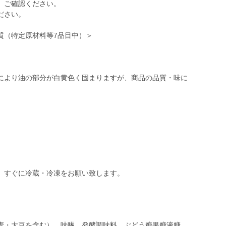
、ご確認ください。
ださい。
質（特定原材料等7品目中）＞
により油の部分が白黄色く固まりますが、商品の品質・味に
麦・大豆を含む）、味醂、発酵調味料、ぶどう糖果糖液糖、