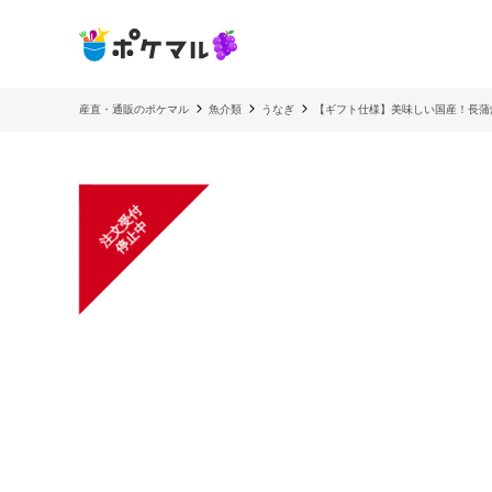
産直・通販のポケマル
魚介類
うなぎ
【ギフト仕様】美味しい国産！長蒲
注
文
受
付
停
止
中