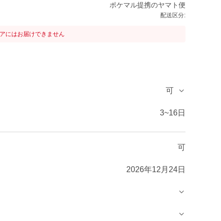
ポケマル提携のヤマト便
配送区分:
リアにはお届けできません
可
3~16日
可
2026年12月24日