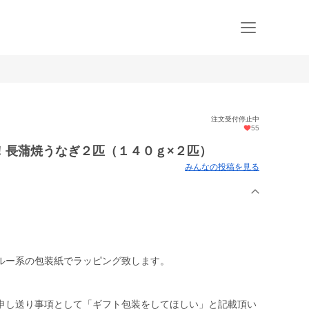
注文受付停止中
55
！長蒲焼うなぎ２匹（１４０ｇ×２匹）
みんなの投稿を見る
ルー系の包装紙でラッピング致します。
申し送り事項として「ギフト包装をしてほしい」と記載頂い