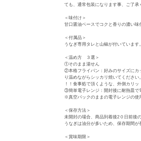
ても、通常包装になります事、ご了承
＜味付け＞
甘口醤油ベースでコクと香りの濃い味
＜付属品＞
うなぎ専用タレと山椒が付いています
＜温め方 ３選＞
①そのまま湯せん
②本格フライパン：好みのサイズにカ
り温めながらシッカリ焼いてください
！！食事処で頂くような、外側カリッ
③簡単電子レンジ：開封後に耐熱皿で
※真空パックのままの電子レンジの使
＜保存方法＞
未開封の場合、商品到着後2０日前後
うなぎは油分が多いため、保存期間が
＜賞味期限＞