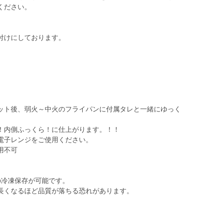
ください。
付けにしております。
。
ット後、弱火～中火のフライパンに付属タレと一緒にゆっく
。
！内側ふっくら！に仕上がります。！！
電子レンジをご使用ください。
用不可
の冷凍保存が可能です。
長くなるほど品質が落ちる恐れがあります。