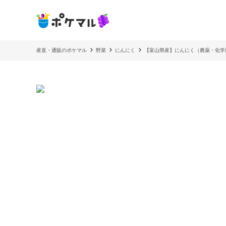
産直・通販のポケマル
野菜
にんにく
【富山県産】にんにく（農薬・化学