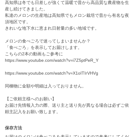
高知県は冬でも日差しが強くて温暖で昔から高品質な農産物を生
産し続けてきました。
私達のメロンの生産地は高知県でもメロン栽培で昔から有名な夜
須地区です。
きれいな地下水に恵まれ日射量の多い地域です。
メロンの食べごろで迷ってしまいませんか？
「食べごろ」を表示してお届けします。
こちらの2本の動画もご参考に
https://www.youtube.com/watch?v=i7Z5ptPeR_Y
https://www.youtube.com/watch?v=X1oITIrVHVg
同梱物に金額や明細は入っておりません。
【ご依頼主様へのお願い】
お届け先情報入力の際、送り主と送り先が異なる場合は必ずご依
頼主記入をお願い致します。
保存方法
お届けのメロンは食べごろを表示していますので参考にしてくだ