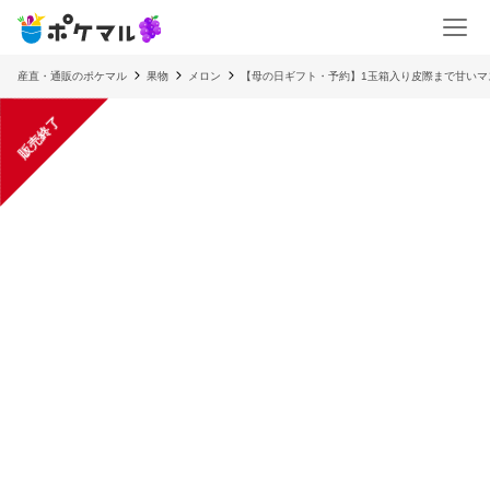
産直・通販のポケマル
果物
メロン
【母の日ギフト・予約】1玉箱入り皮際まで甘いマ
販売終了