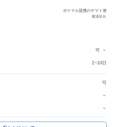
ポケマル提携のヤマト便
配送区分:
可
2~10日
可