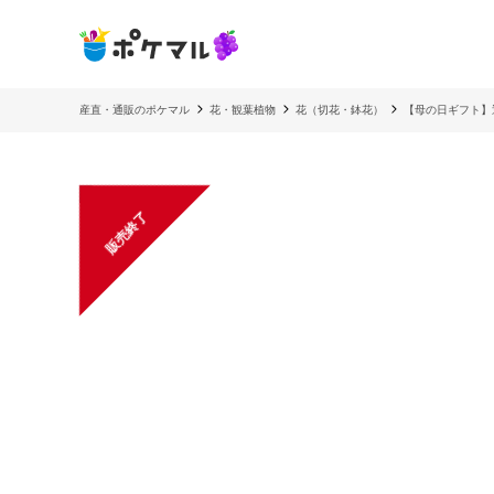
産直・通販のポケマル
花・観葉植物
花（切花・鉢花）
【母の日ギフト】
販売終了