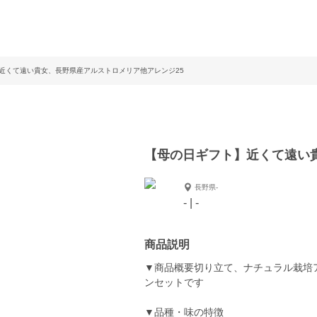
近くて遠い貴女、長野県産アルストロメリア他アレンジ25
【母の日ギフト】近くて遠い
長野県-
- | -
商品説明
▼商品概要切り立て、ナチュラル栽培
ンセットです
▼品種・味の特徴