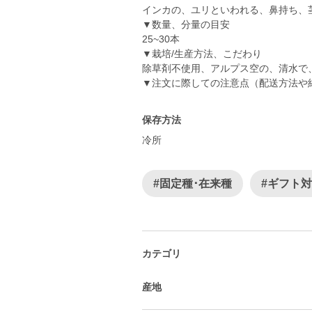
インカの、ユリといわれる、鼻持ち、
▼数量、分量の目安
25~30本
▼栽培/生産方法、こだわり
除草剤不使用、アルプス空の、清水で
▼注文に際しての注意点（配送方法や
保存方法
冷所
#固定種･在来種
#ギフト
カテゴリ
産地