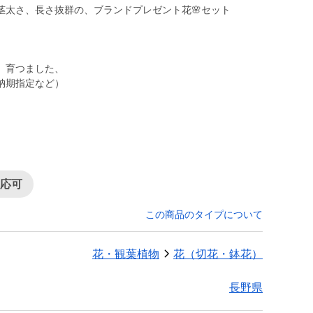
茎太さ、長さ抜群の、ブランドプレゼント花🌸セット
、育つました、
納期指定など）
対応可
この商品のタイプについて
花・観葉植物
花（切花・鉢花）
長野県