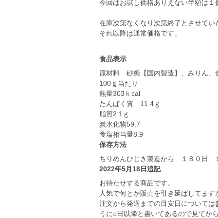
今回はお試し価格ありえない半額は１
在庫次第なくなり次第終了とさせてい
食品表示
原材料 砂糖【国内製造】、みりん、
100ｇ当たり
熱量303ｋcal
たんぱく質 11.4ｇ
脂質2.1ｇ
炭水化物59.7
食塩相当量8.9
保存方法
ちりめんひじき製造から １８０日 
2022年5月18日追記
お待たせする商品です。
人気で何とか販売を引き延ばしてます
注文から発送までの目安日については
うに○日以降と書いてあるので見てか