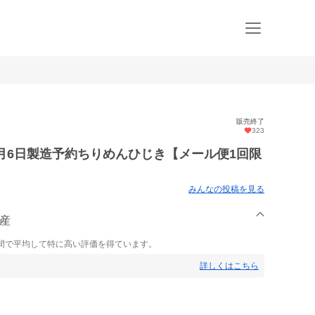
販売終了
323
月6日製造予約ちりめんひじき【メール便1回限
みんなの投稿を見る
水産
間で平均して特に高い評価を得ています。
詳しくはこちら