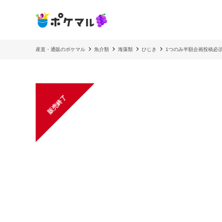
産直・通販のポケマル
魚介類
海藻類
ひじき
1つのみ半額企画投稿必
販売終了