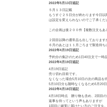
2022年5月13日追記
５月１３日記載
もうすぐ２５日分が終わります今日以
は設定を変えられないのでご了承くだ
この企画は後２００件【複数注文もあ
２回目以降の通常品も出しております
６月のあとは１１月ごろまで製造待ち
2022年4月19日追記
予約分の集計のため1日40注文で一時
2022年4月19日追記
4月19日追記
売り切れ目前です。
なくなった場合5月10日の次の商品を
5月10日分も随時なくなるため5月2
2022年4月18日追記
4月18日時点 贈り物も含め、2回目
返事を待ってという声もありますが
1回目に確実に届けたい方のご注文を