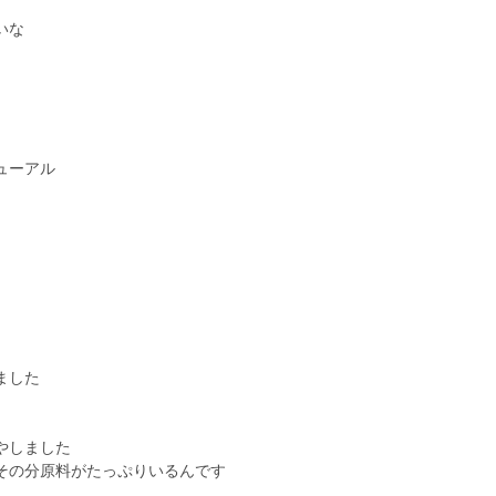
いな
ューアル
ました
やしました
その分原料がたっぷりいるんです