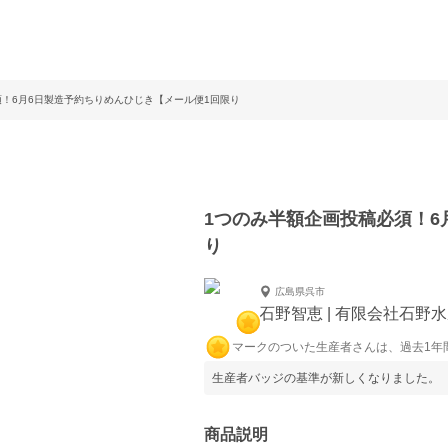
須！6月6日製造予約ちりめんひじき【メール便1回限り
1つのみ半額企画投稿必須！6
り
広島県呉市
石野智恵 | 有限会社石野
マークのついた生産者さんは、過去1年
生産者バッジの基準が新しくなりました。
商品説明