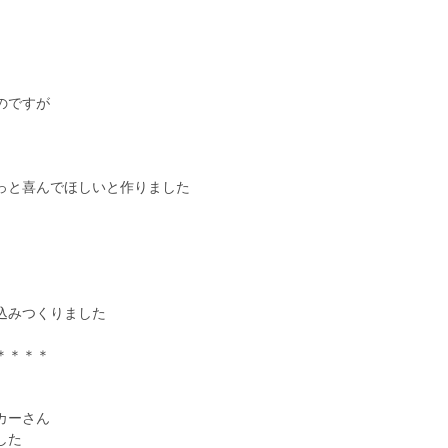
のですが
っと喜んでほしいと作りました
込みつくりました
＊＊＊＊
カーさん
した