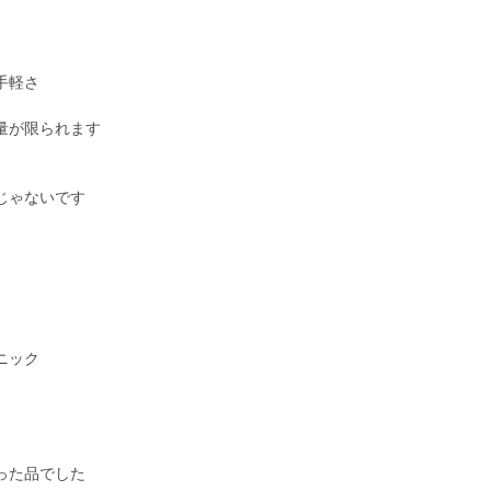
手軽さ
量が限られます
。
じゃないです
ニック
った品でした