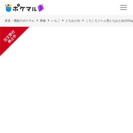
産直・通販のポケマル
果物
いちご
とちおとめ
ころころジャム用とちおとめ2000g
注
文
受
付
停
止
中