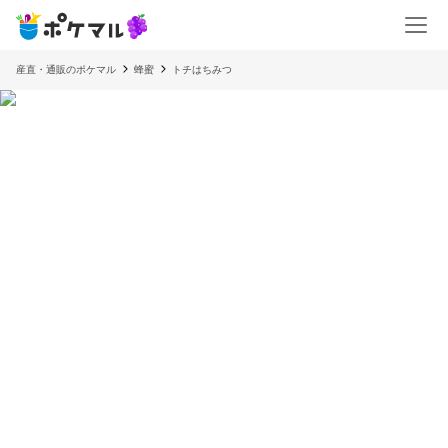
産直・通販のポケマル
蜂蜜
トチはちみつ