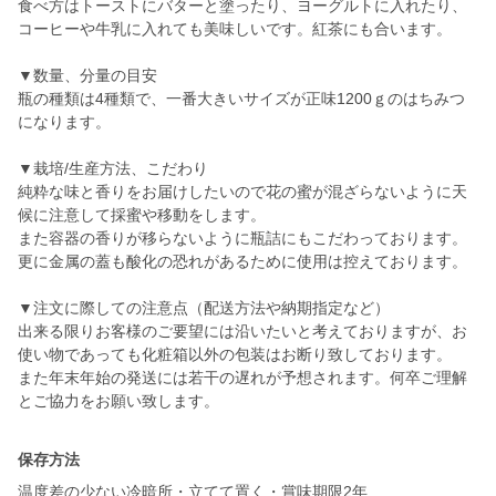
食べ方はトーストにバターと塗ったり、ヨーグルトに入れたり、
コーヒーや牛乳に入れても美味しいです。紅茶にも合います。
▼数量、分量の目安
瓶の種類は4種類で、一番大きいサイズが正味1200ｇのはちみつ
になります。
▼栽培/生産方法、こだわり
純粋な味と香りをお届けしたいので花の蜜が混ざらないように天
候に注意して採蜜や移動をします。
また容器の香りが移らないように瓶詰にもこだわっております。
更に金属の蓋も酸化の恐れがあるために使用は控えております。
▼注文に際しての注意点（配送方法や納期指定など）
出来る限りお客様のご要望には沿いたいと考えておりますが、お
使い物であっても化粧箱以外の包装はお断り致しております。
また年末年始の発送には若干の遅れが予想されます。何卒ご理解
とご協力をお願い致します。
保存方法
温度差の少ない冷暗所・立てて置く・賞味期限2年