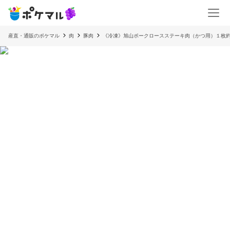
産直・通販のポケマル
肉
豚肉
《冷凍》旭山ポークロースステーキ肉（かつ用）１枚約