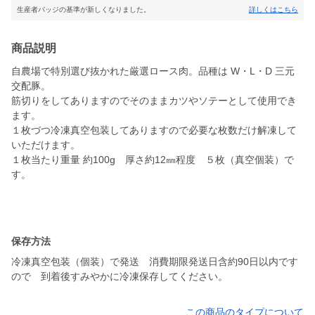
生産者バッジの基準が新しくなりました。
詳しくはこちら
商品説明
自農場で特別選び抜かれた厳選ロース肉。品種は W・L・D 三元
交配豚。
筋切りをしてありますのでそのままカツやソテーとして使用でき
ます。
１枚づつ冷凍真空包装してありますので必要な枚数だけ解凍して
いただけます。
１枚当たり重量 約100g 厚さ約12㎜程度 ５枚（真空個装）で
す。
保存方法
冷凍真空包装（個装）で発送 消費期限発送日含約90日以内です
この商品のタイプについて