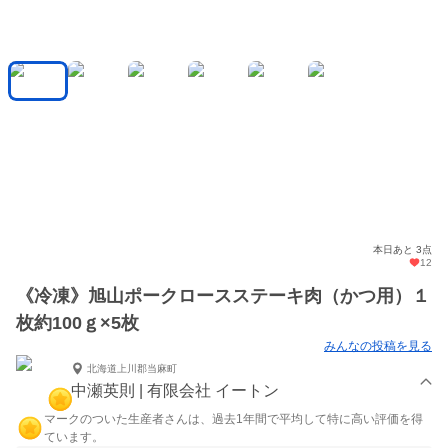
本日あと 3点
12
《冷凍》旭山ポークロースステーキ肉（かつ用）１
枚約100ｇ×5枚
みんなの投稿を見る
北海道上川郡当麻町
中瀬英則 | 有限会社 イートン
マークのついた生産者さんは、過去1年間で平均して特に高い評価を得
ています。