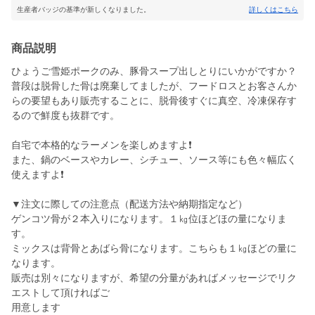
生産者バッジの基準が新しくなりました。
詳しくはこちら
商品説明
ひょうご雪姫ポークのみ、豚骨スープ出しとりにいかがですか？
普段は脱骨した骨は廃棄してましたが、フードロスとお客さんか
らの要望もあり販売することに、脱骨後すぐに真空、冷凍保存す
るので鮮度も抜群です。
自宅で本格的なラーメンを楽しめますよ❗️
また、鍋のベースやカレー、シチュー、ソース等にも色々幅広く
使えますよ❗️
▼注文に際しての注意点（配送方法や納期指定など）
ゲンコツ骨が２本入りになります。１㎏位ほどほの量になりま
す。
ミックスは背骨とあばら骨になります。こちらも１㎏ほどの量に
なります。
販売は別々になりますが、希望の分量があればメッセージでリク
エストして頂ければご
用意します