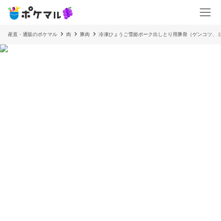
産直・通販のポケマル
肉
豚肉
冷凍ひょうご雪姫ポーク出しとり用豚骨（ゲンコツ、