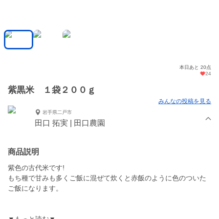
本日あと 20点
24
紫黒米 １袋２００ｇ
みんなの投稿を見る
岩手県二戸市
田口 拓実 | 田口農園
商品説明
紫色の古代米です!
もち種で甘みも多くご飯に混ぜて炊くと赤飯のように色のついた
ご飯になります。