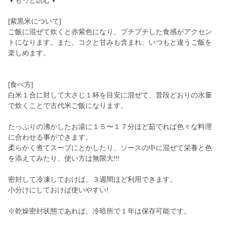
▼もっと読む▼
[紫黒米について]
ご飯に混ぜて炊くと赤紫色になり、プチプチした食感がアクセン
トになります。また、コクと甘みも含まれ、いつもと違うご飯を
楽しめます。
[食べ方]
白米１合に対して大さじ１杯を目安に混ぜて、普段どおりの水量
で炊くことで古代米ご飯になります。
たっぷりの沸かしたお湯に１５〜１７分ほど茹でれば色々な料理
に合わせる事ができます。
柔らかく煮てスープにとかしたり、ソースの中に混ぜて栄養と色
を添えてみたり、使い方は無限大!!!
密封して冷凍しておけば、３週間ほど利用できます。
小分けにしておけば使いやすい!
※乾燥密封状態であれば、冷暗所で１年は保存可能です。