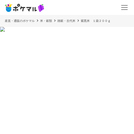
産直・通販のポケマル
米・穀類
雑穀・古代米
紫黒米 １袋２００ｇ