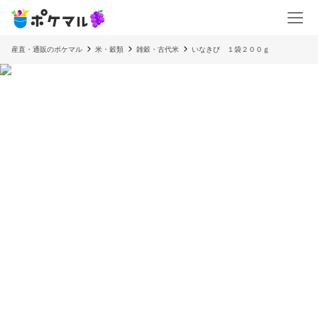
産直・通販のポケマル
米・穀類
雑穀・古代米
いなきび １袋２００ｇ