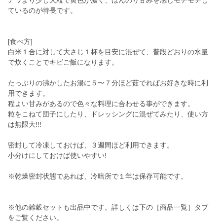
アワより少し大粒で黄色が濃く、ほんのり甘みを感じモチモチし
ているのが特長です。
[食べ方]
白米１合に対して大さじ１杯を目安に混ぜて、普段どおりの水量
で炊くことでキビご飯になります。
たっぷりの沸かしたお湯に５〜７分ほど茹でればお好きな時に利
用できます。
程よい甘みがあるので色々な料理に合わせる事ができます。
粒をこねて団子にしたり、ドレッシングに混ぜてみたり、使い方
は無限大!!!
密封して冷凍しておけば、３週間ほど利用できます。
小分けにしておけば使いやすい!
※乾燥密封状態であれば、冷暗所で１年は保存可能です。
※他の雑穀セットも出品中です。詳しくは下の［商品一覧］タブ
をご覧ください。