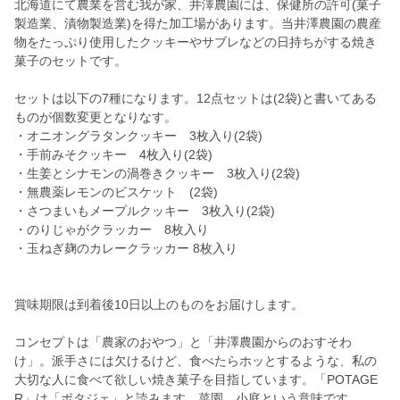
北海道にて農業を営む我が家、井澤農園には、保健所の許可(菓子
製造業、漬物製造業)を得た加工場があります。当井澤農園の農産
物をたっぷり使用したクッキーやサブレなどの日持ちがする焼き
菓子のセットです。
セットは以下の7種になります。12点セットは(2袋)と書いてある
ものが個数変更となりなす。
・オニオングラタンクッキー 3枚入り(2袋)
・手前みそクッキー 4枚入り(2袋)
・生姜とシナモンの渦巻きクッキー 3枚入り(2袋)
・無農薬レモンのビスケット (2袋)
・さつまいもメープルクッキー 3枚入り(2袋)
・のりじゃがクラッカー 8枚入り
・玉ねぎ麹のカレークラッカー 8枚入り
賞味期限は到着後10日以上のものをお届けします。
コンセプトは「農家のおやつ」と「井澤農園からのおすそわ
け」。派手さには欠けるけど、食べたらホッとするような、私の
大切な人に食べて欲しい焼き菓子を目指しています。「POTAGE
R」は「ポタジェ」と読みます。菜園、小庭という意味です。