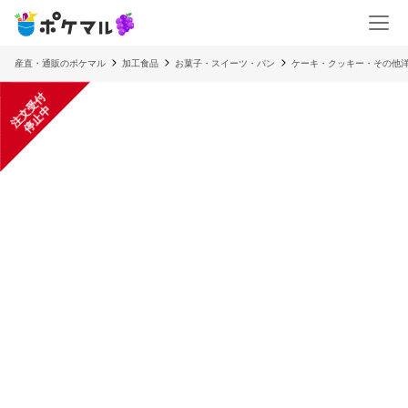
産直・通販のポケマル
加工食品
お菓子・スイーツ・パン
ケーキ・クッキー・その他
注
文
受
付
停
止
中