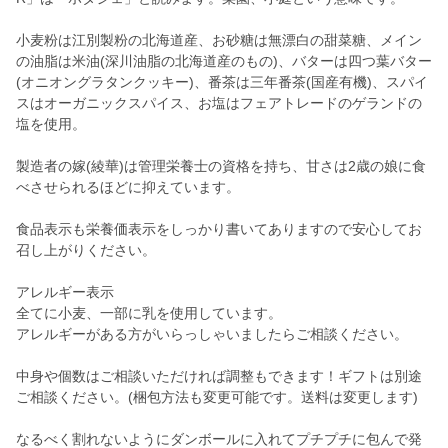
小麦粉は江別製粉の北海道産、お砂糖は無漂白の甜菜糖、メイン
の油脂は米油(深川油脂の北海道産のもの)、バターは四つ葉バター
(オニオングラタンクッキー)、番茶は三年番茶(国産有機)、スパイ
スはオーガニックスパイス、お塩はフェアトレードのゲランドの
塩を使用。
製造者の嫁(綾華)は管理栄養士の資格を持ち、甘さは2歳の娘に食
べさせられるほどに抑えています。
食品表示も栄養価表示をしっかり書いてありますので安心してお
召し上がりください。
アレルギー表示
全てに小麦、一部に乳を使用しています。
アレルギーがある方がいらっしゃいましたらご相談ください。
中身や個数はご相談いただければ調整もできます！ギフトは別途
ご相談ください。(梱包方法も変更可能です。送料は変更します)
なるべく割れないようにダンボールに入れてプチプチに包んで発