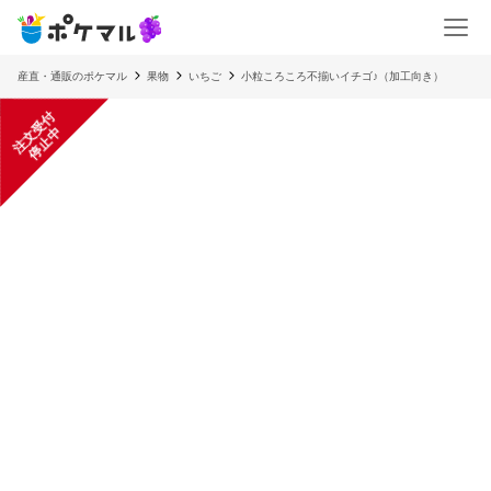
産直・通販のポケマル
果物
いちご
小粒ころころ不揃いイチゴ♪（加工向き）
注
文
受
付
停
止
中