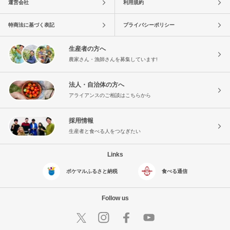
運営会社
利用規約
特商法に基づく表記
プライバシーポリシー
生産者の方へ
農家さん・漁師さんを募集しています!
法人・自治体の方へ
アライアンスのご相談はこちらから
採用情報
生産者と食べる人をつなぎたい
Links
ポケマルふるさと納税
食べる通信
Follow us