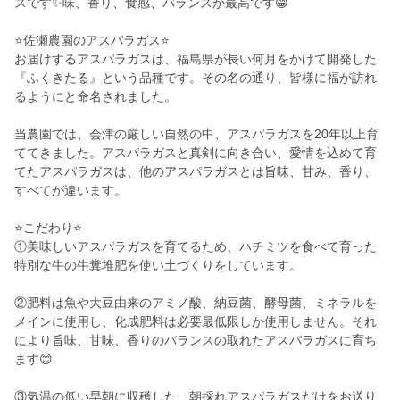
スです✨味、香り、食感、バランスが最高です😁
⭐️佐瀬農園のアスパラガス⭐️
お届けするアスパラガスは、福島県が長い何月をかけて開発した
『ふくきたる』という品種です。その名の通り、皆様に福が訪れ
るようにと命名されました。
当農園では、会津の厳しい自然の中、アスパラガスを20年以上育
ててきました。アスパラガスと真剣に向き合い、愛情を込めて育
てたアスパラガスは、他のアスパラガスとは旨味、甘み、香り、
すべてが違います。
⭐️こだわり⭐️
①美味しいアスパラガスを育てるため、ハチミツを食べて育った
特別な牛の牛糞堆肥を使い土づくりをしています。
②肥料は魚や大豆由来のアミノ酸、納豆菌、酵母菌、ミネラルを
メインに使用し、化成肥料は必要最低限しか使用しません。それ
により旨味、甘味、香りのバランスの取れたアスパラガスに育ち
ます😊
③気温の低い早朝に収穫した、朝採れアスパラガスだけをお送り