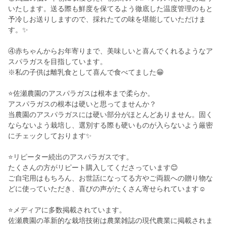
いたします。送る際も鮮度を保てるよう徹底した温度管理のもと
予冷しお送りしますので、採れたての味を堪能していただけま
す。✨
④赤ちゃんからお年寄りまで、美味しいと喜んでくれるようなア
スパラガスを目指しています。
※私の子供は離乳食として喜んで食べてました😁
⭐️佐瀬農園のアスパラガスは根本まで柔らか。
アスパラガスの根本は硬いと思ってませんか？
当農園のアスパラガスには硬い部分がほとんどありません。固く
ならないよう栽培し、選別する際も硬いものが入らないよう厳密
にチェックしております✨
⭐️リピーター続出のアスパラガスです。
たくさんの方がリピート購入してくださっています😊
ご自宅用はもちろん、お世話になってる方やご両親への贈り物な
どに使っていただき、喜びの声がたくさん寄せられています☺️
⭐️メディアに多数掲載されています。
佐瀬農園の革新的な栽培技術は農業雑誌の現代農業に掲載されま