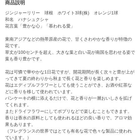
商品説明
ジンジャーリリー 球根 ホワイト3球(株) オレンジ1球
和名 ハナシュクシャ
花言葉「豊かな心」「慕われる愛」
東南アジアなどの熱帯原産の花で、甘くさわやかな香りが特徴の
花です。
草丈が100センチを超え、大きな葉と白い花が南国を思わせる姿で
葉も香り豊かです。
花は可憐で華やかな1日花ですが、開花期間が長く次々と蕾が上が
ってきて夏の終わりから秋まで長く花と香りを楽しめます。
花はエディブルフラワーとしても使うことができ、お酒や紅茶な
どに香りを移して使われています。
パンケーキの横に添えるだけで、花と香りが一層おいしさを拡げ
てくれます。
またドライフラワーにしてポプリなどで楽しむこともできます。
香りは香水の原料としても使われるほどの良い香りで、アロマ効
果もあります。
（フレグランスの世界ではとても有名な花で色々な製品に使われ
ています。）