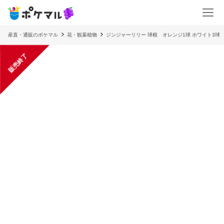
産直・通販のポケマル
花・観葉植物
ジンジャーリリー 球根 オレンジ1球 ホワイト3球 
販売終了