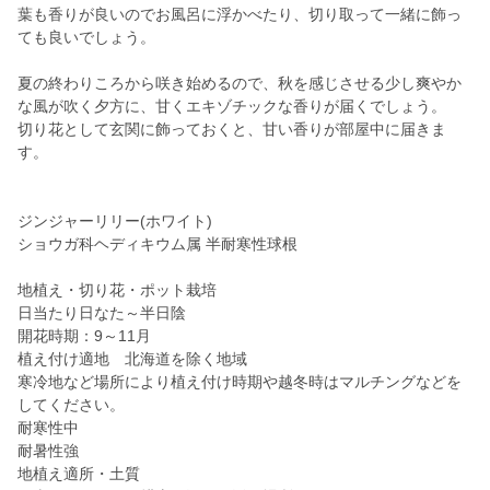
葉も香りが良いのでお風呂に浮かべたり、切り取って一緒に飾っ
ても良いでしょう。
夏の終わりころから咲き始めるので、秋を感じさせる少し爽やか
な風が吹く夕方に、甘くエキゾチックな香りが届くでしょう。
切り花として玄関に飾っておくと、甘い香りが部屋中に届きま
す。
ジンジャーリリー(ホワイト)
ショウガ科ヘディキウム属 半耐寒性球根
地植え・切り花・ポット栽培
日当たり日なた～半日陰
開花時期：9～11月
植え付け適地 北海道を除く地域
寒冷地など場所により植え付け時期や越冬時はマルチングなどを
してください。
耐寒性中
耐暑性強
地植え適所・土質