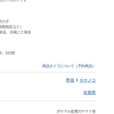
らかい竹の子です
竹の子
納期指定など）
発送。冷蔵にて発送
存。5日間
商品タイプについて（予約商品）
野菜
タケノコ
佐賀県
ポケマル提携のヤマト便