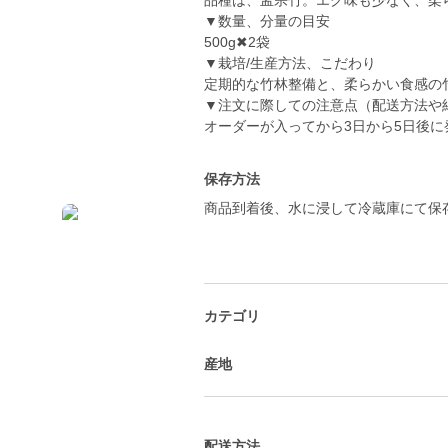
品種は、孟宗竹。エグ味も少なく、柔
▼数量、分量の目安
500g✖︎2袋
▼栽培/生産方法、こだわり
定期的な竹林整備と、柔らかい食感の
▼注文に際しての注意点（配送方法や
オーダーが入ってから3日から5日後に
保存方法
商品到着後、水に浸して冷蔵庫にて保
カテゴリ
産地
配送方法