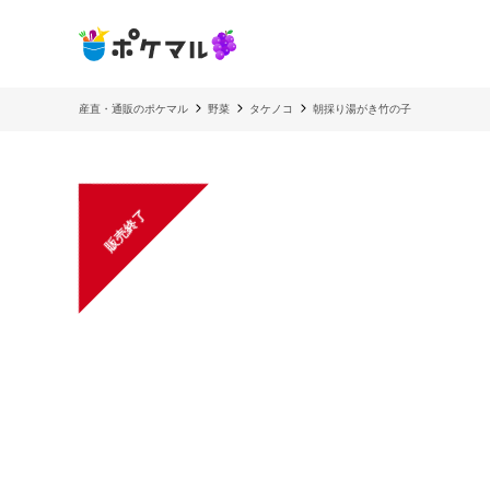
産直・通販のポケマル
野菜
タケノコ
朝採り湯がき竹の子
販売終了