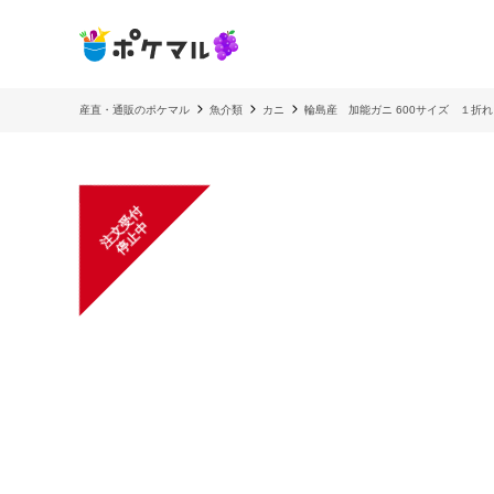
産直・通販のポケマル
魚介類
カニ
輪島産 加能ガニ 600サイズ １折れ
注
文
受
付
停
止
中