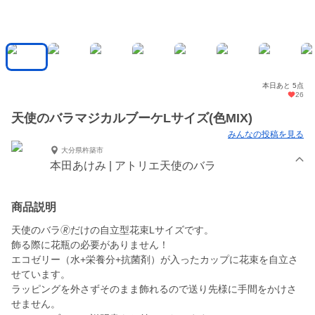
本日あと 5点
26
天使のバラマジカルブーケLサイズ(色MIX)
みんなの投稿を見る
大分県杵築市
本田あけみ | アトリエ天使のバラ
商品説明
天使のバラ🄬だけの自立型花束Lサイズです。
飾る際に花瓶の必要がありません！
エコゼリー（水+栄養分+抗菌剤）が入ったカップに花束を自立さ
せています。
ラッピングを外さずそのまま飾れるので送り先様に手間をかけさ
せません。