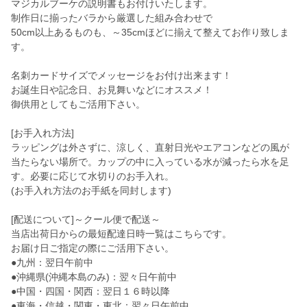
マジカルブーケの説明書もお付けいたします。
制作日に揃ったバラから厳選した組み合わせで
50cm以上あるものも、～35cmほどに揃えて整えてお作り致しま
す。
名刺カードサイズでメッセージをお付け出来ます！
お誕生日や記念日、お見舞いなどにオススメ！
御供用としてもご活用下さい。
[お手入れ方法]
ラッピングは外さずに、涼しく、直射日光やエアコンなどの風が
当たらない場所で。カップの中に入っている水が減ったら水を足
す。必要に応じて水切りのお手入れ。
(お手入れ方法のお手紙を同封します)
[配送について]～クール便で配送～
当店出荷日からの最短配達日時一覧はこちらです。
お届け日ご指定の際にご活用下さい。
●九州：翌日午前中
●沖縄県(沖縄本島のみ)：翌々日午前中
●中国・四国・関西：翌日１６時以降
●東海・信越・関東・東北：翌々日午前中