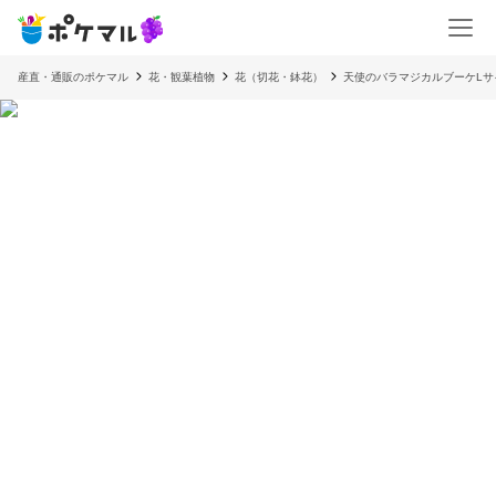
産直・通販のポケマル
花・観葉植物
花（切花・鉢花）
天使のバラマジカルブーケLサイ