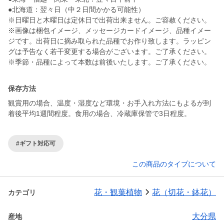
●北海道：翌々日（中２日間かかる可能性）
※日曜日と木曜日は定休日で出荷出来ません。ご容赦ください。
※画像は梱包イメージ、メッセージカードイメージ、品種イメー
ジです。出荷日に摘み取られた品種でお作り致します。ラッピン
グは予告なく若干変更する場合がございます。ご了承ください。
※季節・品種によって本数は前後いたします。ご了承ください。
保存方法
観賞用の場合、温度・湿度など環境・お手入れ方法にもよるが到
着後平均1週間程度。食用の場合、冷蔵庫保管で3日程度。
#ギフト対応可
この商品のタイプについて
花・観葉植物
花（切花・鉢花）
カテゴリ
大分県
産地