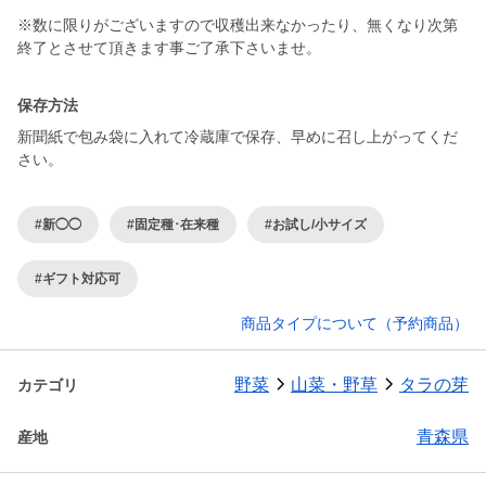
※数に限りがございますので収穫出来なかったり、無くなり次第
終了とさせて頂きます事ご了承下さいませ。
保存方法
新聞紙で包み袋に入れて冷蔵庫で保存、早めに召し上がってくだ
さい。
#新◯◯
#固定種･在来種
#お試し/小サイズ
#ギフト対応可
商品タイプについて（予約商品）
野菜
山菜・野草
タラの芽
カテゴリ
青森県
産地