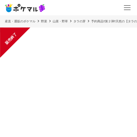
産直・通販のポケマル
野菜
山菜・野草
タラの芽
予約商品‼️第２弾‼️天然の【タラ
販売終了