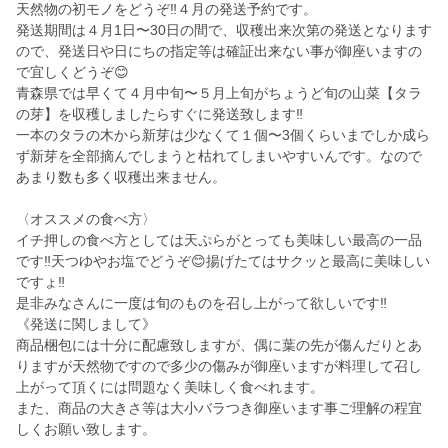
天然物の初モノをどうぞ‼️４月の発送予約です。
発送期間は４月1日〜30日の間で、収穫出来次第の発送となります
ので、発送日や日にちの指定等は確証出来ない事が御座いますの
で宜しくどうぞ😊
青森県では早くて４月中旬〜５月上旬がちょうど旬の山菜【タラ
の芽】を収穫しましたらすぐに発送致します‼️
一本のタラの木から新芽は少なくて１個〜3個くらいまでしか成ら
ず新芽を全部摘んでしまうと枯れてしまいやすいんです。なので
あまり数も多く収穫出来ません。
〈オススメの食べ方〉
イチ押しの食べ方としては天ぷらがとっても美味しい最高の一品
です‼️天つゆやお塩でどうぞ😊揚げたてはサクッと最高に美味しい
ですょ‼️
是非みなさんに一度は旬のものを召し上がって欲しいです‼️
《発送に関しまして》
商品梱包には十分に配慮致しますが、偶に葉の先が傷んだりとあ
りますが天然物ですので多少の傷みが御座いますが料理して召し
上がって頂くには問題なく美味しく食べれます。
また、商品の大きさ等は大小バラつき御座います事ご理解の程宜
しくお願い致します。