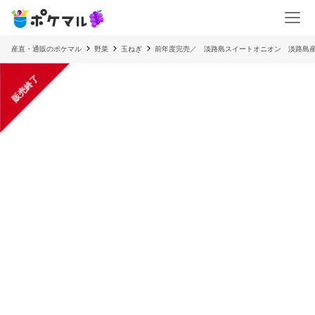
産直・通販のポケマル
野菜
玉ねぎ
前年度完売／ 淡路島スイートオニオン 淡路島産
販売終了