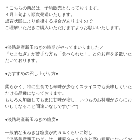
＊こちらの商品は、予約販売となっております。
４月上旬より順次発送いたします。
成育状態により前後する場合がありますので
ご理解いただきご購入いただけますようお願いいたします。
●淡路島産新玉ねぎの時期がやってまいりました／
『たまねぎ』が苦手な方も「食べられた！」とのお声を多数いた
だいております。
●おすすめの召し上がり方●
柔らかく、特に生食でも辛味が少なくスライスでも美味しくいた
だける品種になっております。
もちろん加熱しても更に甘味が増し、いつものお料理がさらにお
いしくなること間違いなしです(*^-^*)
●淡路島産新玉ねぎの糖度●
一般的な玉ねぎは糖度が約５％くらいに対し
『淡路島産新玉ねぎ』は、糖度９～１０％と高い糖度になってお