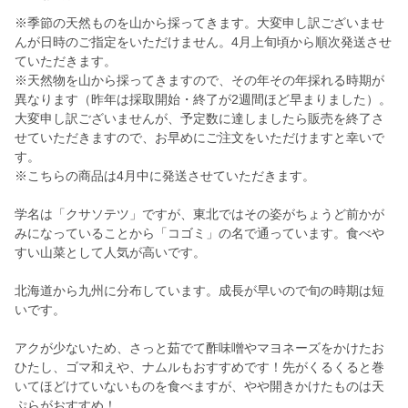
※季節の天然ものを山から採ってきます。大変申し訳ございませ
んが日時のご指定をいただけません。4月上旬頃から順次発送させ
ていただきます。
※天然物を山から採ってきますので、その年その年採れる時期が
異なります（昨年は採取開始・終了が2週間ほど早まりました）。
大変申し訳ございませんが、予定数に達しましたら販売を終了さ
せていただきますので、お早めにご注文をいただけますと幸いで
す。
※こちらの商品は4月中に発送させていただきます。
学名は「クサソテツ」ですが、東北ではその姿がちょうど前かが
みになっていることから「コゴミ」の名で通っています。食べや
すい山菜として人気が高いです。
北海道から九州に分布しています。成長が早いので旬の時期は短
いです。
アクが少ないため、さっと茹でて酢味噌やマヨネーズをかけたお
ひたし、ゴマ和えや、ナムルもおすすめです！先がくるくると巻
いてほどけていないものを食べますが、やや開きかけたものは天
ぷらがおすすめ！