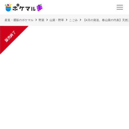
産直・通販のポケマル
野菜
山菜・野草
こごみ
【4月の発送。春山菜の代表】天然こご
販売終了