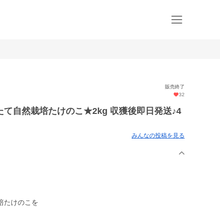
販売終了
32
て自然栽培たけのこ★2kg 収獲後即日発送♪4
みんなの投稿を見る
培たけのこを