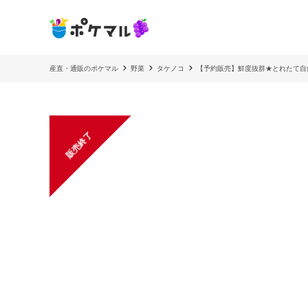
産直・通販のポケマル
野菜
タケノコ
【予約販売】鮮度抜群★とれたて自然
販売終了