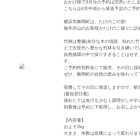
おかげ様で3月分の予約は完売いたし
こちらは4月中頃から発送予定のご予
横浜市舞岡町は、たけのこの里!
毎年沢山のお客様がたけのこ掘りに訪
竹林は整備(余分な木の伐採、枯れた
とで次世代へ豊かな竹林を引き継いで
自然循環の中で採りすぎることはせず
す。
ご予約特別料金にて販売、その日に採
ぜひ、舞岡町の自然の恵みを味わって下
収獲してその日に発送しますので、鮮
(最短翌日着)
採れたては灰汁も少なく調理がしやす
到着後は早めに下処理し、お召し上が
【内容量】
およそ2kg
大きさ、本数は収獲によって変わりま