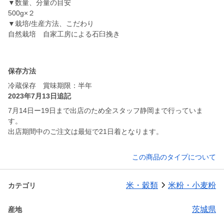
▼数量、分量の目安
500g×２
▼栽培/生産方法、こだわり
自然栽培 自家工房による石臼挽き
保存方法
冷蔵保存 賞味期限：半年
2023年7月13日追記
7月14日ー19日まで出店のため全スタッフ静岡まで行っていま
す。
出店期間中のご注文は最短で21日着となります。
この商品のタイプについて
米・穀類
米粉・小麦粉
カテゴリ
茨城県
産地