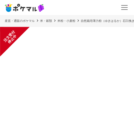
産直・通販のポケマル
米・穀類
米粉・小麦粉
自然栽培薄力粉（ゆきはるか）石臼挽き
注
文
受
付
停
止
中