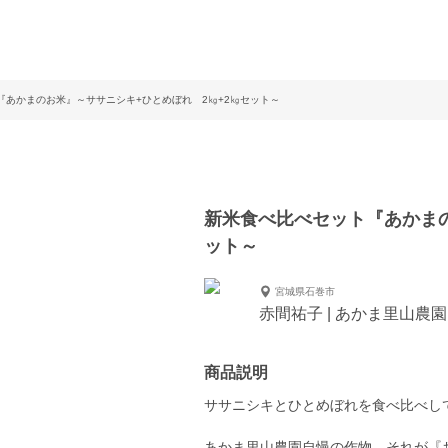
『あかまのお米』～ササニシキ+ひとめぼれ 2㎏+2㎏セット～
新米食べ比べセット『あかまの
ット～
宮城県石巻市
赤間祐子 | あかま里山農
商品説明
ササニシキとひとめぼれを食べ比べし
あかま里山農園自慢の作物、それが『