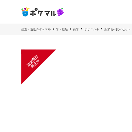
産直・通販のポケマル
米・穀類
白米
ササニシキ
新米食べ比べセット
注
文
受
付
停
止
中