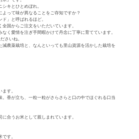
ニシキとひとめぼれ。
によって味が異なることをご存知ですか？
ンド」と呼ばれるほど。
く全国からご注文をいただいています。
みなく愛情を注ぎ手間暇かけて丹念に丁寧に育てています。
くださいね。
た減農薬栽培と、なんといっても里山資源を活かした栽培を
います。
味。香が立ち、一粒一粒がさらさらと口の中でほぐれる口当
司に合うお米として親しまれています。
米です。