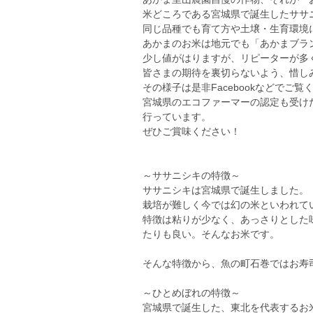
米どころである宮城県で誕生したササ
同じ品種でも育て方や土壌・生育環境
あかまのお米は地元でも「あかまブラ
少し値がはりますが、リピーターが多
皆さまの期待を裏切らないよう、惜し
その様子は是非Facebookなどでご覧
宮城県のエコファーマーの認定も受け
行っています。
ぜひご賞味ください！
～ササニシキの特徴～
ササニシキは宮城県で誕生しました。
栽培が難しく今では幻の米といわれて
特徴は粘りが少なく、あっさりとした
たりも良い。そんなお米です。
そんな特徴から、魚の町石巻ではお寿
～ひとめぼれの特徴～
宮城県で誕生した、東北を代表するお