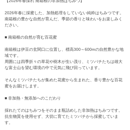
【2026年春採れ 南箱根の非加熱はちみつ】
2026年春に採蜜した、加熱処理をしていない純粋はちみつです。
南箱根の豊かな自然が育んだ、季節の香りと味わいをお楽しみく
ださい。
■ 南箱根の自然が育む百花蜜
南箱根は伊豆の玄関口に位置し、標高300～600mの自然豊かな地
域です。
周囲には四季折々の草花や樹木が生い茂り、ミツバチたちは雄大
な富士山を望む環境の中で元気に飛び回っています。
そんなミツバチたちが集めた花蜜から生まれた、香り豊かな百花
蜜をお届けします。
■ 非加熱・無添加へのこだわり
採れたてのはちみつをそのまま瓶詰めした非加熱はちみつです。
抗生物質を使用せず、大切に育てたミツバチから採蜜していま
す。