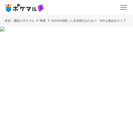
産直・通販のポケマル
蜂蜜
2026年採蜜した非加熱のはちみつ 500ｇ瓶詰めタイプ