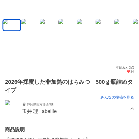
本日あと 3点
34
2026年採蜜した非加熱のはちみつ 500ｇ瓶詰めタ
イプ
みんなの投稿を見る
静岡県田方郡函南町
玉井 理 | abeille
商品説明