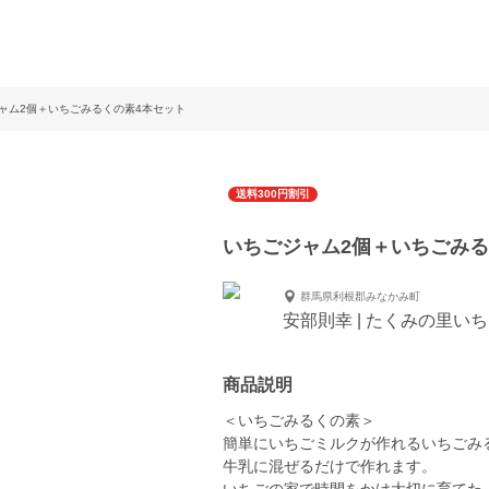
ャム2個＋いちごみるくの素4本セット
送料300円割引
いちごジャム2個＋いちごみる
群馬県利根郡みなかみ町
安部則幸 | たくみの里い
商品説明
＜いちごみるくの素＞
簡単にいちごミルクが作れるいちごみ
牛乳に混ぜるだけで作れます。