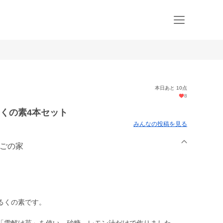
本日あと 10点
8
くの素4本セット
みんなの投稿を見る
ちごの家
るくの素です。