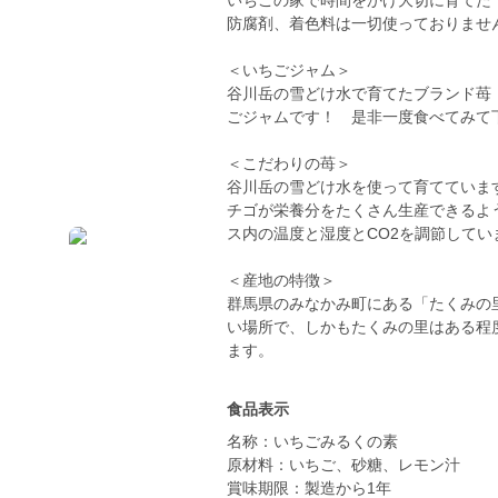
いちごの家で時間をかけ大切に育てた
防腐剤、着色料は一切使っておりませ
＜いちごジャム＞
谷川岳の雪どけ水で育てたブランド苺
ごジャムです！ 是非一度食べてみて
＜こだわりの苺＞
谷川岳の雪どけ水を使って育てていま
チゴが栄養分をたくさん生産できるよ
ス内の温度と湿度とCO2を調節してい
＜産地の特徴＞
群馬県のみなかみ町にある「たくみの
い場所で、しかもたくみの里はある程
ます。
食品表示
名称：いちごみるくの素
原材料：いちご、砂糖、レモン汁
賞味期限：製造から1年