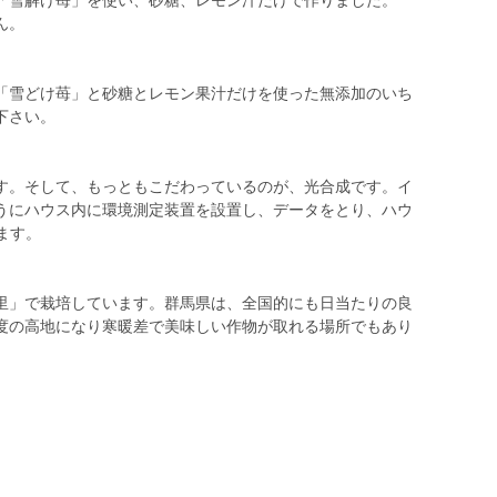
「雪解け苺」を使い、砂糖、レモン汁だけで作りました。
ん。
「雪どけ苺」と砂糖とレモン果汁だけを使った無添加のいち
下さい。
す。そして、もっともこだわっているのが、光合成です。イ
うにハウス内に環境測定装置を設置し、データをとり、ハウ
ます。
里」で栽培しています。群馬県は、全国的にも日当たりの良
度の高地になり寒暖差で美味しい作物が取れる場所でもあり