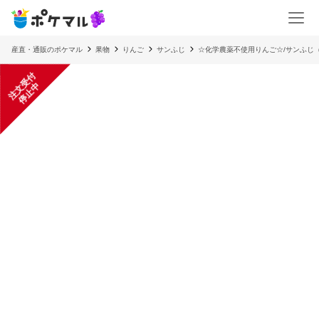
産直・通販のポケマル
果物
りんご
サンふじ
☆化学農薬不使用りんご☆/サンふじ
注
文
受
付
停
止
中