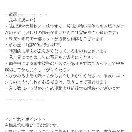
---必読--------------------
・規格【訳あり】
・味は通常の規格と一緒ですが、酸味の強い個体もある場合がご
ざいます（おしりの部分が青いりんごは実完熟のが多いです）
・果皮や果肉で一部カットが必要な個体もございます
・超小玉（1個200グラム以下）
・時期的に果肉が柔らかくなっているものもございます
・見た目につきましては写真をご参考にください
・病害虫による果実被害のリスクがありますのでカットして中を
確認してからお召し上がりください
・水かぬるま湯で洗ってからお召し上がりください。果皮に黒い
シミのような汚れがある場合は、洗うことで落とせます
・入り数はバラ詰めのため規格より前後する場合がございます
---------------------------
＜こだわりポイント＞
有機栽培転換1年目の畑です。
記事にも書いているテントで暮らしているエリアで、本商品が収