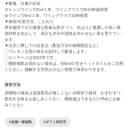
▼数量、分量の目安
オレンジワイン720㎖１本、ワイングラスで約10杯超程度
白ワイン720㎖１本、ワイングラスで10杯程度
▼栽培/生産方法、こだわり
草生栽培で土の過度な乾燥を防ぎつつ、水はけと風通しの良い環
境特性を生かして、余計な水分や湿気を付かせない房を育ててい
ます。
▼注文に際しての注意点（配送方法や納期指定など）
〇ワレモノ注意の表示を貼付して配送します。
〇ビンテージは2022年です。
〇開栓後飲み切れない場合は、500㎖の空きペットボトルをご活用
ください。接触する空気が少ない状態で保存ができます。
保存方法
未開栓の場合は温度変化が激しくない冷暗所で保存、わずかずつ
変化する味をお楽しみください。開栓後はできるだけ早めにお飲
みください
#全国一律送料
#ギフト対応可