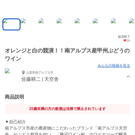
販売終了
16
オレンジと白の競演！！南アルプス産甲州ぶどうの
ワイン
みんなの投稿を見る
山梨県南アルプス市
佐藤耕二 | 天空舎
商品説明
20歳未満の方の飲酒は法律で禁止されています
▼自己紹介
南アルプス市産の農産物にこだわったブランド「南アルプス天空
舎」がぶどう栽培を担い、「勝沼ワイン村」のワイナリーで醸造