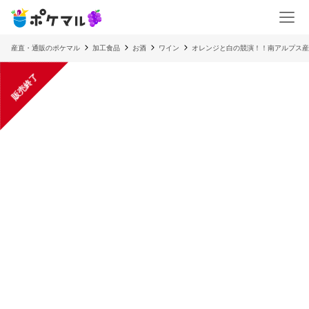
産直・通販のポケマル
加工食品
お酒
ワイン
オレンジと白の競演！！南アルプス産
販売終了