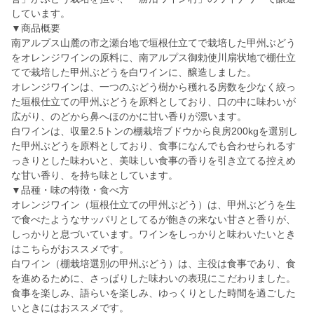
しています。
▼商品概要
南アルプス山麓の市之瀬台地で垣根仕立てで栽培した甲州ぶどう
をオレンジワインの原料に、南アルプス御勅使川扇状地で棚仕立
てで栽培した甲州ぶどうを白ワインに、醸造しました。
オレンジワインは、一つのぶどう樹から穫れる房数を少なく絞っ
た垣根仕立ての甲州ぶどうを原料としており、口の中に味わいが
広がり、のどから鼻へほのかに甘い香りが漂います。
白ワインは、収量2.5トンの棚栽培ブドウから良房200kgを選別し
た甲州ぶどうを原料としており、食事になんでも合わせられるす
っきりとした味わいと、美味しい食事の香りを引き立てる控えめ
な甘い香り、を持ち味としています。
▼品種・味の特徴・食べ方
オレンジワイン（垣根仕立ての甲州ぶどう）は、甲州ぶどうを生
で食べたようなサッパリとしてるが飽きの来ない甘さと香りが、
しっかりと息づいています。ワインをしっかりと味わいたいとき
はこちらがおススメです。
白ワイン（棚栽培選別の甲州ぶどう）は、主役は食事であり、食
を進めるために、さっぱりした味わいの表現にこだわりました。
食事を楽しみ、語らいを楽しみ、ゆっくりとした時間を過ごした
いときにはおススメです。