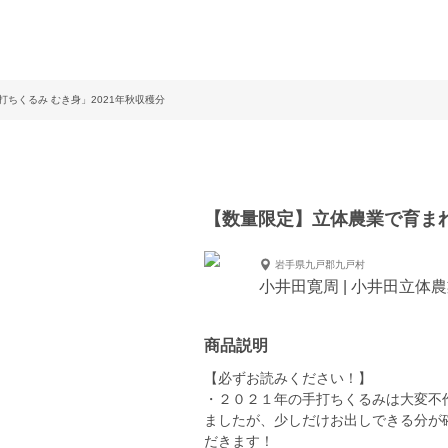
ちくるみ むき身」2021年秋収穫分
【数量限定】立体農業で育まれ
岩手県九戸郡九戸村
小井田寛周 | 小井田立体
商品説明
【必ずお読みください！】
・２０２１年の手打ちくるみは大変不
ましたが、少しだけお出しできる分が
だきます！