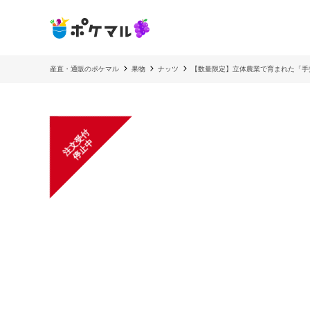
産直・通販のポケマル
果物
ナッツ
【数量限定】立体農業で育まれた「手打
注
文
受
付
停
止
中