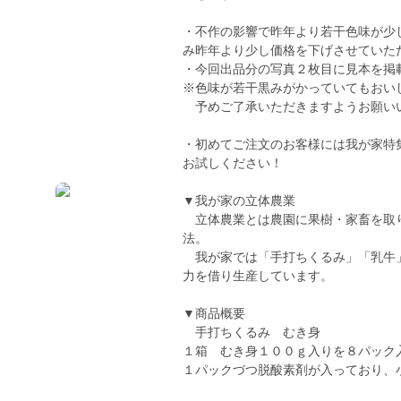
・不作の影響で昨年より若干色味が少
み昨年より少し価格を下げさせていた
・今回出品分の写真２枚目に見本を掲
※色味が若干黒みがかっていてもおい
予めご了承いただきますようお願い
・初めてご注文のお客様には我が家特
お試しください！
▼我が家の立体農業
立体農業とは農園に果樹・家畜を取り
法。
我が家では「手打ちくるみ」「乳牛」
力を借り生産しています。
▼商品概要
手打ちくるみ むき身
１箱 むき身１００ｇ入りを８パック
１パックづつ脱酸素剤が入っており、