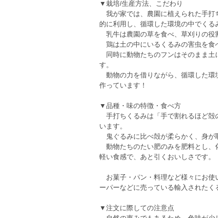
▼栽培/生産方法、こだわり
我が家では、農園に植えられた手打ち
的に利用し、循環した環境の中でくる
乳牛は農園の草を食べ、草刈りの役
鶏は土の中にいるくるみの害虫を食
同時に動物たちのフンはそのまま土に
す。
動物の力を借りながら、循環した環境
作っています！
▼品種・味の特徴・食べ方
手打ちくるみは「手で割れるほど殻の
います。
鬼ぐるみに比べ殻が柔らかく、身が
動物たちのたい肥のみを肥料とし、化
軽い食感で、あと引くおいしさです。
お菓子・パン・料理など様々にお使い
ーパーなどに売っている輸入されたく
▼注文に際しての注意点