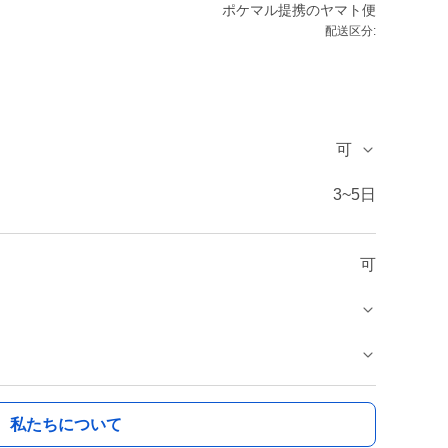
ポケマル提携のヤマト便
配送区分:
可
3~5日
可
私たちについて