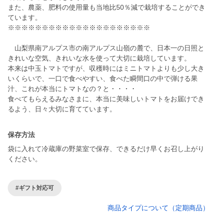
また、農薬、肥料の使用量も当地比50％減で栽培することができ
ています。
※※※※※※※※※※※※※※※※※※※※※
山梨県南アルプス市の南アルプス山嶺の麓で、日本一の日照と
きれいな空気、きれいな水を使って大切に栽培しています。
本来は中玉トマトですが、収穫時にはミニトマトよりも少し大き
いくらいで、一口で食べやすい、食べた瞬間口の中で弾ける果
汁、これが本当にトマトなの？と・・・・
食べてもらえるみなさまに、本当に美味しいトマトをお届けでき
るよう、日々大切に育てています。
保存方法
袋に入れて冷蔵庫の野菜室で保存、できるだけ早くお召し上がり
ください。
#ギフト対応可
商品タイプについて（定期商品）