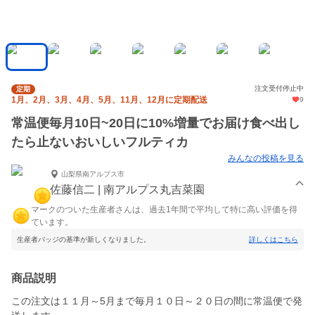
注文受付停止中
定期
1月、2月、3月、4月、5月、11月、12月に定期配送
9
常温便毎月10日~20日に10%増量でお届け食べ出し
たら止ないおいしいフルティカ
みんなの投稿を見る
山梨県南アルプス市
佐藤信二 | 南アルプス丸吉菜園
マークのついた生産者さんは、過去1年間で平均して特に高い評価を得
ています。
生産者バッジの基準が新しくなりました。
詳しくはこちら
商品説明
この注文は１１月～5月まで毎月１０日～２０日の間に常温便で発