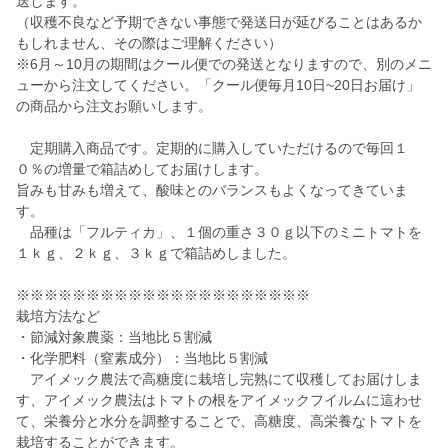
送します。
（収穫不良など予期できない事態で発送日が延びることはあるか
もしれません、その際はご理解ください）
※6月～10月の期間はクール便での発送となりますので、別のメニ
ューから注文してください。「クール便毎月10日~20日お届け」
の商品から注文お願いします。
定期購入商品です。定期的に購入していただけるので毎回１
０％の増量で箱詰めしてお届けします。
旨みも甘みも増えて、酸味とのバランスもよくなってきていま
す。
品種は「フルティカ」、１個の重さ３０ｇ以下のミニトマトを
１ｋｇ、２ｋｇ、３ｋｇで箱詰めしました。
※※※※※※※※※※※※※※※※※※※※※
栽培方法など
・節減対象農薬：当地比５割減
・化学肥料（窒素成分）：当地比５割減
アイメック農法で高糖度に栽培し完熟にて収穫してお届けしま
す、アイメック農法はトマトの根をアイメックフイルムに這わせ
て、栄養分と水分を調整することで、高糖度、高栄養なトマトを
栽培することができます。