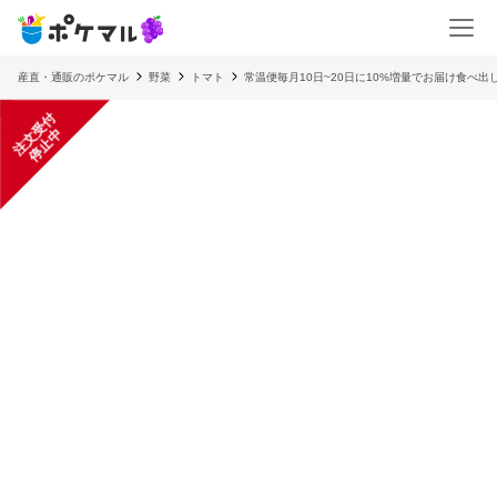
産直・通販のポケマル
野菜
トマト
常温便毎月10日~20日に10%増量でお届け食べ
注
文
受
付
停
止
中