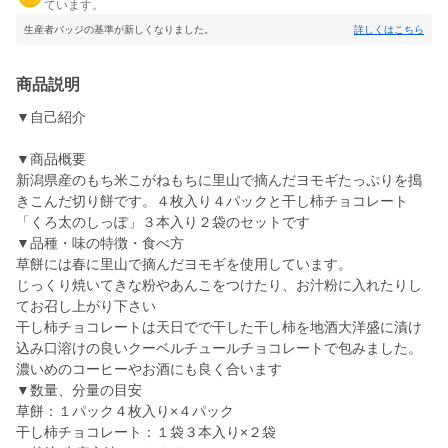
ています。
生産者バッジの基準が新しくなりました。
詳しくはこちら
商品説明
▼自己紹介
▼商品概要
新潟県産のもち米こがねもちに里山で摘んだヨモギたっぷりを搗
きこんだ切り餅です。４枚入り４パックと干し柿チョコレート
「くろ太のしっぽ」３本入り２袋のセットです
▼品種・味の特徴・食べ方
草餅には春に里山で摘んだヨモギを使用しています。
じっくり焼いてきな粉やあんこをつけたり、お汁粉に入れたりし
てお召し上がり下さい
干し柿チョコレートは天日でで干した干し柿を地酒大洋盛に漬け
込み口溶けの良いクーベルチュールチョコレートで包みました。
濃いめのコーヒーやお酒にも良く合います
▼数量、分量の目安
草餅：１パック４枚入り×４パック
干し柿チョコレート：１袋３本入り×２袋