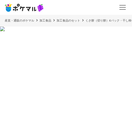
産直・通販のポケマル
加工食品
加工食品のセット
くさ餅（切り餅）4パック・干し