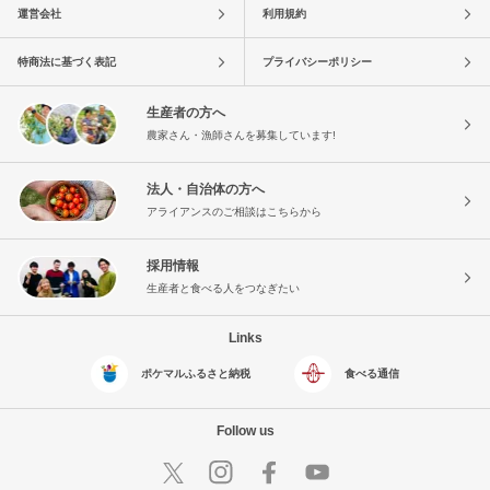
運営会社
利用規約
特商法に基づく表記
プライバシーポリシー
生産者の方へ
農家さん・漁師さんを募集しています!
法人・自治体の方へ
アライアンスのご相談はこちらから
採用情報
生産者と食べる人をつなぎたい
Links
ポケマルふるさと納税
食べる通信
Follow us