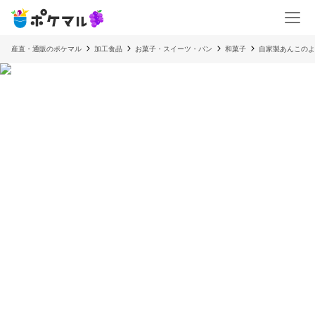
産直・通販のポケマル
加工食品
お菓子・スイーツ・パン
和菓子
自家製あんこのよ