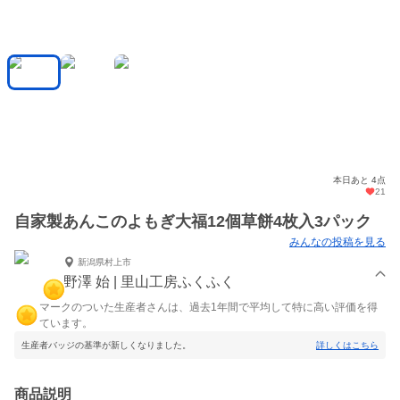
本日あと 4点
21
自家製あんこのよもぎ大福12個草餅4枚入3パック
みんなの投稿を見る
新潟県村上市
野澤 始 | 里山工房ふくふく
マークのついた生産者さんは、過去1年間で平均して特に高い評価を得
ています。
生産者バッジの基準が新しくなりました。
詳しくはこちら
商品説明