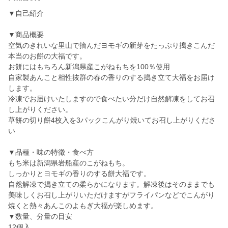
▼自己紹介
▼商品概要
空気のきれいな里山で摘んだヨモギの新芽をたっぷり搗きこんだ
本当のお餅の大福です。
お餅にはもちろん新潟県産こがねもちを100％使用
自家製あんこと相性抜群の春の香りのする搗き立て大福をお届け
します。
冷凍でお届けいたしますので食べたい分だけ自然解凍をしてお召
し上がりください。
草餅の切り餅4枚入を3パックこんがり焼いてお召し上がりくださ
い
▼品種・味の特徴・食べ方
もち米は新潟県岩船産のこがねもち。
しっかりとヨモギの香りのする餅大福です。
自然解凍で搗き立ての柔らかになります。解凍後はそのままでも
美味しくお召し上がりいただけますがフライパンなどでこんがり
焼くと熱々あんこのよもぎ大福が楽しめます。
▼数量、分量の目安
12個入