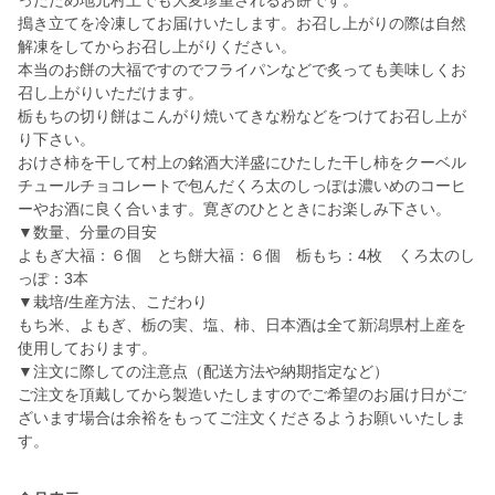
ったため地元村上でも大変珍重されるお餅です。
搗き立てを冷凍してお届けいたします。お召し上がりの際は自然
解凍をしてからお召し上がりください。
本当のお餅の大福ですのでフライパンなどで炙っても美味しくお
召し上がりいただけます。
栃もちの切り餅はこんがり焼いてきな粉などをつけてお召し上が
り下さい。
おけさ柿を干して村上の銘酒大洋盛にひたした干し柿をクーベル
チュールチョコレートで包んだくろ太のしっぽは濃いめのコーヒ
ーやお酒に良く合います。寛ぎのひとときにお楽しみ下さい。
▼数量、分量の目安
よもぎ大福：６個 とち餅大福：６個 栃もち：4枚 くろ太のし
っぽ：3本
▼栽培/生産方法、こだわり
もち米、よもぎ、栃の実、塩、柿、日本酒は全て新潟県村上産を
使用しております。
▼注文に際しての注意点（配送方法や納期指定など）
ご注文を頂戴してから製造いたしますのでご希望のお届け日がご
ざいます場合は余裕をもってご注文くださるようお願いいたしま
す。