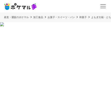
産直・通販のポケマル
加工食品
お菓子・スイーツ・パン
和菓子
よもぎ大福・とち