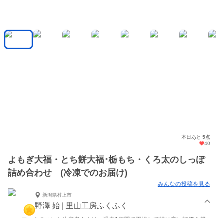
本日あと 5点
40
よもぎ大福・とち餅大福･栃もち・くろ太のしっぽ
詰め合わせ (冷凍でのお届け)
みんなの投稿を見る
新潟県村上市
野澤 始 | 里山工房ふくふく