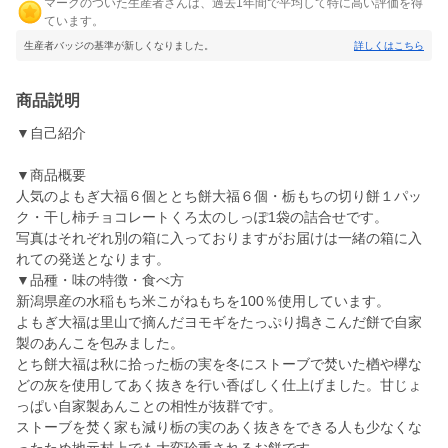
マークのついた生産者さんは、過去1年間で平均して特に高い評価を得
ています。
生産者バッジの基準が新しくなりました。
詳しくはこちら
商品説明
▼自己紹介
▼商品概要
人気のよもぎ大福６個ととち餅大福６個・栃もちの切り餅１パッ
ク・干し柿チョコレートくろ太のしっぽ1袋の詰合せです。
写真はそれぞれ別の箱に入っておりますがお届けは一緒の箱に入
れての発送となります。
▼品種・味の特徴・食べ方
新潟県産の水稲もち米こがねもちを100％使用しています。
よもぎ大福は里山で摘んだヨモギをたっぷり搗きこんだ餅で自家
製のあんこを包みました。
とち餅大福は秋に拾った栃の実を冬にストーブで焚いた楢や欅な
どの灰を使用してあく抜きを行い香ばしく仕上げました。甘じょ
っぱい自家製あんことの相性が抜群です。
ストーブを焚く家も減り栃の実のあく抜きをできる人も少なくな