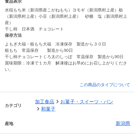
食品表示
水稲もち米（新潟県産こがねもち）ヨモギ（新潟県村上産）栃
（新潟県村上産）小豆（新潟県村上産） 砂糖 塩（新潟県村上
産）
干し柿 日本酒 チョコレート
保存方法
よもぎ大福・栃もち大福 冷凍保存 製造から３０日
栃もち 常温保存 製造から90日
干し柿チョコレートくろ太のしっぽ 常温保存 製造から90日
賞味期限：冷凍で１カ月 解凍後はお早めにお召し上がりくださ
い。
この商品のタイプについて
加工食品
お菓子・スイーツ・パン
カテゴリ
和菓子
新潟県
産地