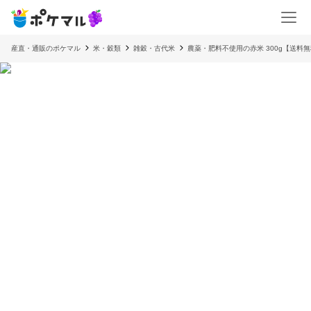
産直・通販のポケマル
米・穀類
雑穀・古代米
農薬・肥料不使用の赤米 300g【送料