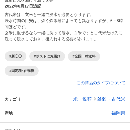
直射日光を避け常温で保存
2022年6月17日追記
古代米は、玄米と一緒で浸水が必要となります。
浸水時間の目安は、炊く炊飯器によっても異なりますが、6～8時
間ほどです。
玄米に混ぜるなら一緒に洗って浸水、白米ですと古代米だけ先に
洗って浸水しておき、後入れする必要があります。
#新◯◯
#ポストにお届け
#全国一律送料
#固定種･在来種
この商品のタイプについて
米・穀類
雑穀・古代米
カテゴリ
福岡県
産地