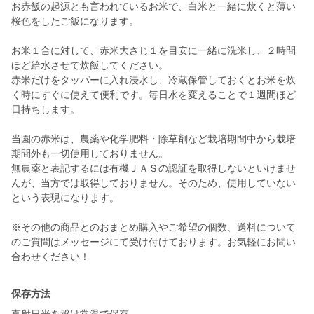
お赤飯の起源とも言われているお米で、白米と一緒に炊くと薄い
桜色をしたご飯になります。
お米１合に対して、赤米大さじ１を目安に一緒に洗米し、２時間
ほど給水させて炊飯してください。
赤米だけをタッパーに入れ浸水し、冷蔵保管しておくとお米を炊
く時にすぐに使えて便利です。毎日水を変えることで１週間ほど
日持ちします。
当園の赤米は、農薬や化学肥料・除草剤など栽培期間中から栽培
期間外も一切使用しておりません。
無農薬と表記するには有機ＪＡＳの認証を取得しないといけませ
んが、当方では取得しておりません。そのため、使用していない
という表現になります。
※その他の商品とのおまとめ購入やご希望の個数、送料について
のご質問はメッセージにて受け付けております。お気軽にお問い
合わせください！
保存方法