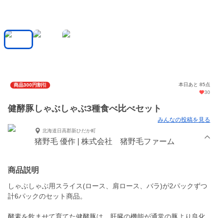
本日あと 85点
商品300円割引
30
健酵豚しゃぶしゃぶ3種食べ比べセット
みんなの投稿を見る
北海道日高郡新ひだか町
猪野毛 優作 | 株式会社 猪野毛ファーム
商品説明
しゃぶしゃぶ用スライス(ロース、肩ロース、バラ)が2パックずつ
計6パックのセット商品。
酵素を飲ませて育てた健酵豚は、肝臓の機能が通常の豚より良化