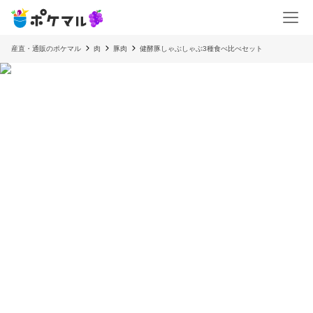
産直・通販のポケマル
肉
豚肉
健酵豚しゃぶしゃぶ3種食べ比べセット