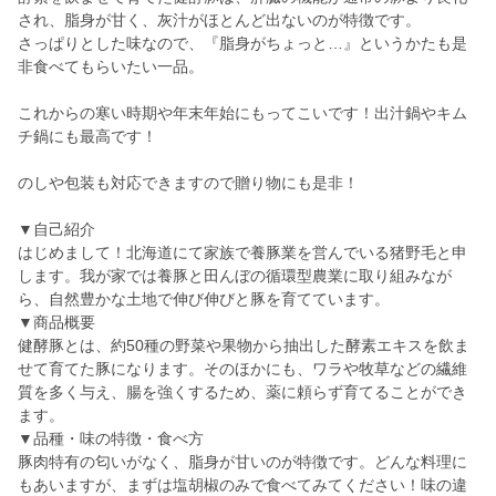
され、脂身が甘く、灰汁がほとんど出ないのが特徴です。
さっぱりとした味なので、『脂身がちょっと…』というかたも是
非食べてもらいたい一品。
これからの寒い時期や年末年始にもってこいです！出汁鍋やキム
チ鍋にも最高です！
のしや包装も対応できますので贈り物にも是非！
▼自己紹介
はじめまして！北海道にて家族で養豚業を営んでいる猪野毛と申
します。我が家では養豚と田んぼの循環型農業に取り組みなが
ら、自然豊かな土地で伸び伸びと豚を育てています。
▼商品概要
健酵豚とは、約50種の野菜や果物から抽出した酵素エキスを飲ま
せて育てた豚になります。そのほかにも、ワラや牧草などの繊維
質を多く与え、腸を強くするため、薬に頼らず育てることができ
ます。
▼品種・味の特徴・食べ方
豚肉特有の匂いがなく、脂身が甘いのが特徴です。どんな料理に
もあいますが、まずは塩胡椒のみで食べてみてください！味の違