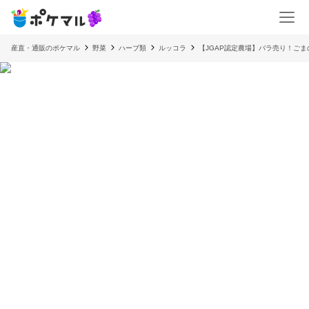
産直・通販のポケマル
野菜
ハーブ類
ルッコラ
【JGAP認定農場】バラ売り！ご