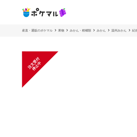
産直・通販のポケマル
果物
みかん・柑橘類
みかん
温州みかん
紀
注
文
受
付
停
止
中