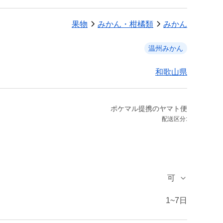
果物
みかん・柑橘類
みかん
温州みかん
和歌山県
ポケマル提携のヤマト便
配送区分:
可
1~7日