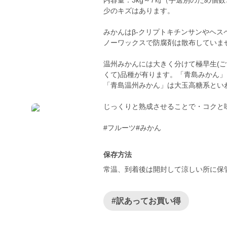
内容量：3kg～7㎏（手選別のため個
少のキズはあります。
みかんはβ‐クリプトキチンサンやヘ
ノーワックスで防腐剤は散布していま
温州みかんには大きく分けて極早生(ごく
くて)品種が有ります。「青島みかん
「青島温州みかん」は大玉高糖系とい
じっくりと熟成させることで・コクと
#フルーツ#みかん
保存方法
常温、到着後は開封して涼しい所に保
#訳あってお買い得