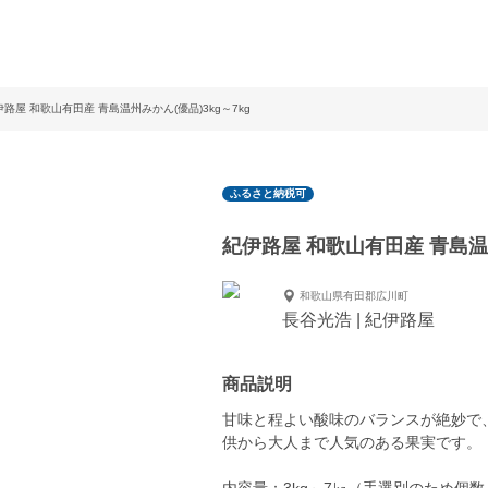
伊路屋 和歌山有田産 青島温州みかん(優品)3kg～7kg
ふるさと納税可
紀伊路屋 和歌山有田産 青島温州
和歌山県有田郡広川町
長谷光浩 | 紀伊路屋
商品説明
甘味と程よい酸味のバランスが絶妙で
供から大人まで人気のある果実です。