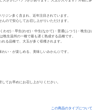
数と大きさにバラつきがあります。大玉が入ります）外観に多
スペリジン多く含まれ、近年注目されています。
せんので安心してお召し上がりいただけます。
わせ)・早生(わせ)・中生(なかて)・普通(ふつう)・晩生(お
」は晩生温州の一種で最も遅く熟成する品種です。
われる品種で、大玉が多く収穫されます。
味わい・が楽しめる、美味しいみかん🍊です。
管してお早めにお召し上がりください。
この商品のタイプについて