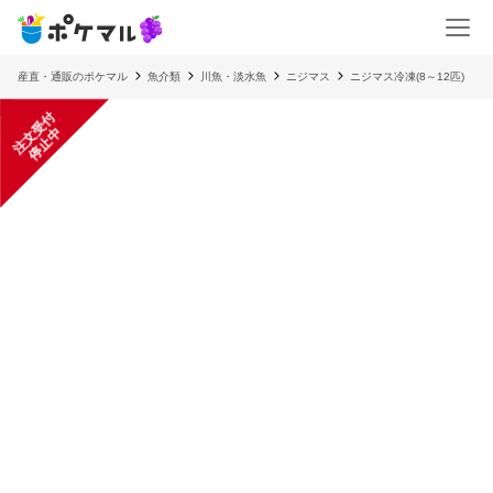
産直・通販のポケマル
魚介類
川魚・淡水魚
ニジマス
ニジマス冷凍(8～12匹)
注
文
受
付
停
止
中