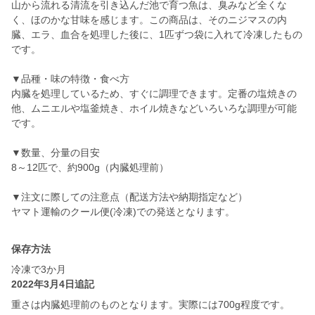
山から流れる清流を引き込んだ池で育つ魚は、臭みなど全くな
く、ほのかな甘味を感じます。この商品は、そのニジマスの内
臓、エラ、血合を処理した後に、1匹ずつ袋に入れて冷凍したもの
です。
▼品種・味の特徴・食べ方
内臓を処理しているため、すぐに調理できます。定番の塩焼きの
他、ムニエルや塩釜焼き、ホイル焼きなどいろいろな調理が可能
です。
▼数量、分量の目安
8～12匹で、約900g（内臓処理前）
▼注文に際しての注意点（配送方法や納期指定など）
ヤマト運輸のクール便(冷凍)での発送となります。
保存方法
冷凍で3か月
2022年3月4日追記
重さは内臓処理前のものとなります。実際には700g程度です。