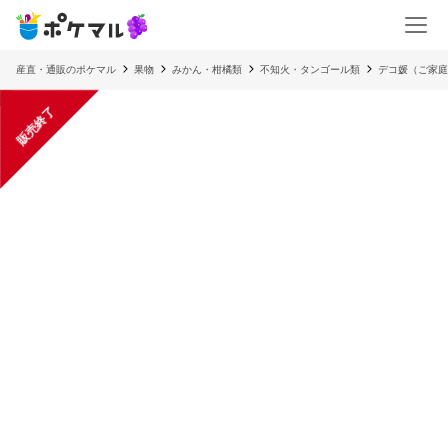
産直・通販のポケマル
果物
みかん・柑橘類
不知火・タンゴール類
デコ媛（ご家庭
販売終了