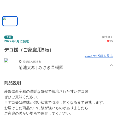
販売終了
予約
2022年3月に発送
75
デコ媛（ご家庭用5㎏）
みんなの投稿を見る
愛媛県八幡浜市
菊池太希 | みさき果樹園
商品説明
愛媛県西宇和の温暖な気候で栽培された甘いデコ媛
ぜひご賞味ください。
※デコ媛は酸味が強い状態で収穫し甘くなるまで追熟します。
お届けした商品の中に酸が強いものがありましたら
ご家庭の暖かい場所で保存してください。