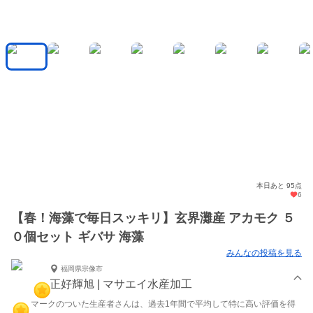
本日あと 95点
6
【春！海藻で毎日スッキリ】玄界灘産 アカモク ５
０個セット ギバサ 海藻
みんなの投稿を見る
福岡県宗像市
正好輝旭 | マサエイ水産加工
マークのついた生産者さんは、過去1年間で平均して特に高い評価を得