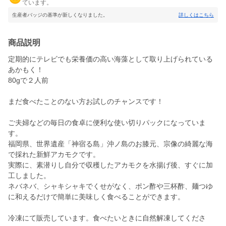
ています。
生産者バッジの基準が新しくなりました。
詳しくはこちら
商品説明
定期的にテレビでも栄養価の高い海藻として取り上げられている
あかもく！
80gで２人前
まだ食べたことのない方お試しのチャンスです！
ご夫婦などの毎日の食卓に便利な使い切りパックになっていま
す。
福岡県、世界遺産「神宿る島」沖ノ島のお膝元、宗像の綺麗な海
で採れた新鮮アカモクです。
実際に、素潜りし自分で収穫したアカモクを水揚げ後、すぐに加
工しました。
ネバネバ、シャキシャキでくせがなく、ポン酢や三杯酢、麺つゆ
に和えるだけで簡単に美味しく食べることができます。
冷凍にて販売しています。食べたいときに自然解凍してくださ