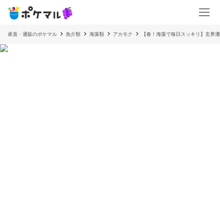
産直・通販のポケマル
魚介類
海藻類
アカモク
【春！海藻で毎日スッキリ】玄界灘産