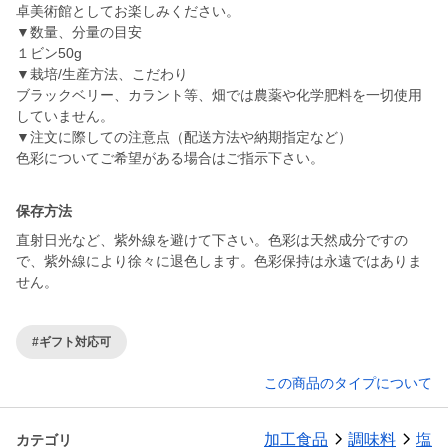
卓美術館としてお楽しみください。
▼数量、分量の目安
１ビン50g
▼栽培/生産方法、こだわり
ブラックベリー、カラント等、畑では農薬や化学肥料を一切使用
していません。
▼注文に際しての注意点（配送方法や納期指定など）
色彩についてご希望がある場合はご指示下さい。
保存方法
直射日光など、紫外線を避けて下さい。色彩は天然成分ですの
で、紫外線により徐々に退色します。色彩保持は永遠ではありま
せん。
#ギフト対応可
この商品のタイプについて
加工食品
調味料
塩
カテゴリ