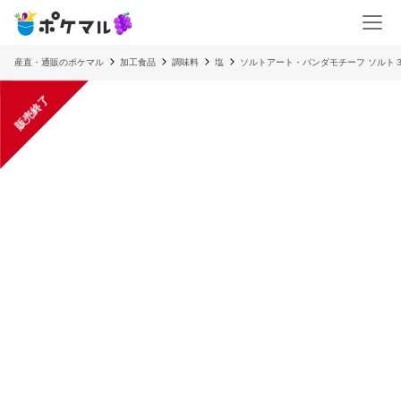
産直・通販のポケマル
加工食品
調味料
塩
ソルトアート・パンダモチーフ ソルト３
販売終了