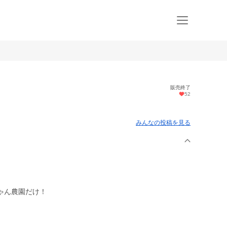
販売終了
52
）
みんなの投稿を見る
ゃん農園だけ！