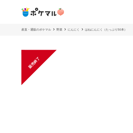
産直・通販のポケマル
野菜
にんにく
はねにんにく（たっぷり50本）
販売終了