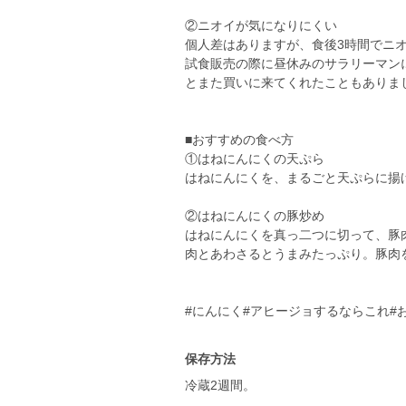
②ニオイが気になりにくい
個人差はありますが、食後3時間でニ
試食販売の際に昼休みのサラリーマン
とまた買いに来てくれたこともありま
■おすすめの食べ方
①はねにんにくの天ぷら
はねにんにくを、まるごと天ぷらに揚
②はねにんにくの豚炒め
はねにんにくを真っ二つに切って、豚
肉とあわさるとうまみたっぷり。豚肉
#にんにく#アヒージョするならこれ#
保存方法
冷蔵2週間。