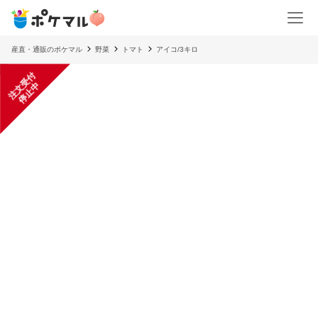
産直・通販のポケマル
野菜
トマト
アイコ/3キロ
注
文
受
付
停
止
中