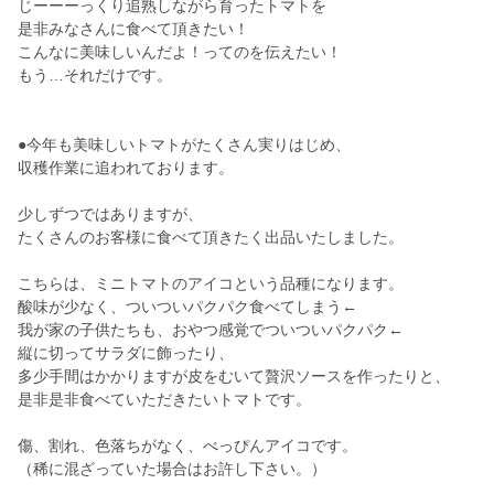
じーーーっくり追熟しながら育ったトマトを
是非みなさんに食べて頂きたい！
こんなに美味しいんだよ！ってのを伝えたい！
もう…それだけです。
●今年も美味しいトマトがたくさん実りはじめ、
収穫作業に追われております。
少しずつではありますが、
たくさんのお客様に食べて頂きたく出品いたしました。
こちらは、ミニトマトのアイコという品種になります。
酸味が少なく、ついついパクパク食べてしまう←
我が家の子供たちも、おやつ感覚でついついパクパク←
縦に切ってサラダに飾ったり、
多少手間はかかりますが皮をむいて贅沢ソースを作ったりと、
是非是非食べていただきたいトマトです。
傷、割れ、色落ちがなく、べっぴんアイコです。
（稀に混ざっていた場合はお許し下さい。）