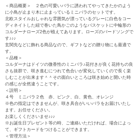
＜商品概要＞ ２色の可愛いバラに誘われてやってきたかのよう
に小鳥が止まり木に止まっているミニバラのセットです。
北欧スタイルおしゃれな雰囲気が漂っているグレーに白色をコー
ディネイトした紐で巻いた鳥かごのようなバスケットに中輪形の
コルダーナローズ2色が植えてあります。ローズのバードソングで
す♪♪♪
玄関先などに飾れる商品なので、ギフトなどの贈り物にも最適で
す。
＜品種＞
コルダーナはドイツの微香性のミニバラ♪花付きが良く花持ちの良
さも抜群で、咲き進むにつれて色合いが変化していくので長く楽
しむことが出来ます＾＾その面白いところは咲き始めと開いた時
の感じが全然違うことです。
＜説明＞
４号 ミニバラ２色 赤、ピンク、白、黄色、オレンジ
※色の指定はできませんが、咲き具合がいいバラをお届けいたし
ます。お任せください。
お楽しくくださいませ♪♪♪
※お誕生日プレゼント等の時、ご連絡いただければ、場合によっ
て、ギフトカードをつけることができます。
＜管理方法＞