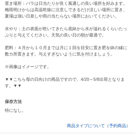
置き場所：バラは日当たりが良く風通しの良い場所を好みます。
梅雨明けからは高温乾燥に注意しできるだけ涼しい場所に置き、
夏場は強い日差しや雨の当たらない場所においてください。
水やり：土の表面が乾いてきたら底鉢から水が溢れるくらいたっ
ぷりと与えてください。天気の良い日の朝が最適で。
肥料：４月から１０月までは月に１回を目安に置き肥を鉢の縁に
数カ所置きます。与えすぎないように気を付けましょう。
※画像はイメージです。
▼▼こちら母の日向けの商品ですので、4/20～5/8出荷となりま
保存方法
特になし。
商品タイプについて（予約商品）