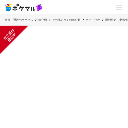
産直・通販のポケマル
魚介類
その他すべての魚介類
ホテイウオ
期間限定！北海道
注
文
受
付
停
止
中