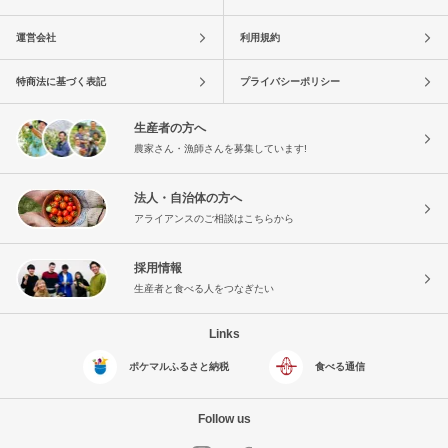
運営会社
利用規約
特商法に基づく表記
プライバシーポリシー
生産者の方へ
農家さん・漁師さんを募集しています!
法人・自治体の方へ
アライアンスのご相談はこちらから
採用情報
生産者と食べる人をつなぎたい
Links
ポケマルふるさと納税
食べる通信
Follow us