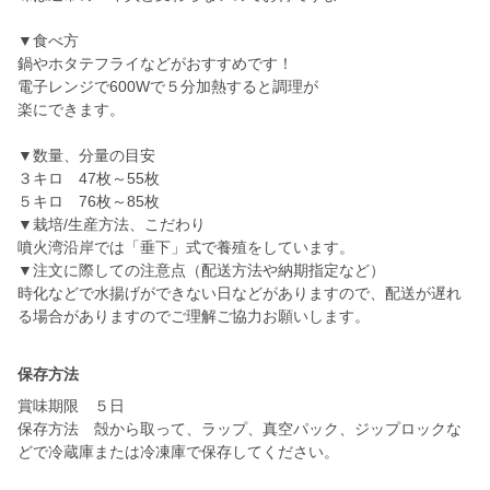
▼食べ方
鍋やホタテフライなどがおすすめです！
電子レンジで600Wで５分加熱すると調理が
楽にできます。
▼数量、分量の目安
３キロ 47枚～55枚
５キロ 76枚～85枚
▼栽培/生産方法、こだわり
噴火湾沿岸では「垂下」式で養殖をしています。
▼注文に際しての注意点（配送方法や納期指定など）
時化などで水揚げができない日などがありますので、配送が遅れ
る場合がありますのでご理解ご協力お願いします。
保存方法
賞味期限 ５日
保存方法 殻から取って、ラップ、真空パック、ジップロックな
どで冷蔵庫または冷凍庫で保存してください。