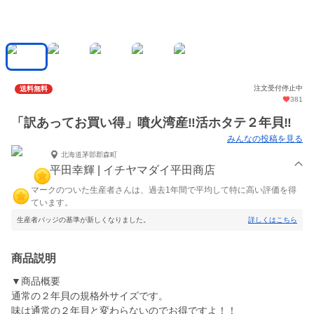
注文受付停止中
送料無料
381
「訳あってお買い得」噴火湾産‼️活ホタテ２年貝‼️
みんなの投稿を見る
北海道茅部郡森町
平田幸輝 | イチヤマダイ平田商店
マークのついた生産者さんは、過去1年間で平均して特に高い評価を得
ています。
生産者バッジの基準が新しくなりました。
詳しくはこちら
商品説明
▼商品概要
通常の２年貝の規格外サイズです。
味は通常の２年貝と変わらないのでお得ですよ！！