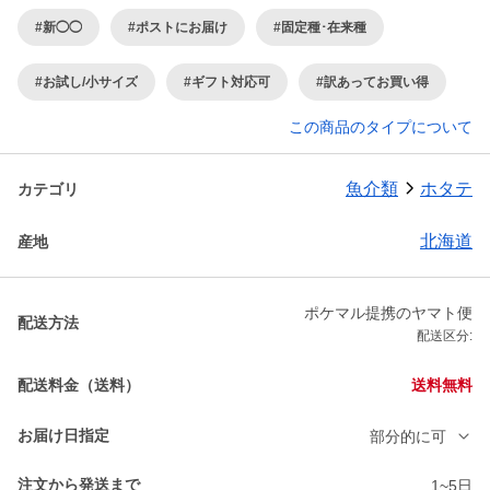
#新◯◯
#ポストにお届け
#固定種･在来種
#お試し/小サイズ
#ギフト対応可
#訳あってお買い得
この商品のタイプについて
魚介類
ホタテ
カテゴリ
北海道
産地
ポケマル提携のヤマト便
配送方法
配送区分:
配送料金（送料）
送料無料
お届け日指定
部分的に可
注文から発送まで
1~5日