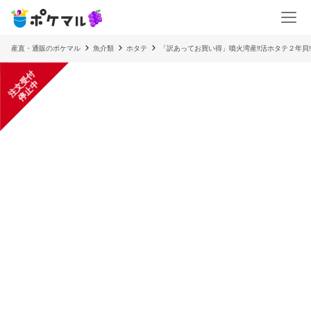
産直・通販のポケマル
魚介類
ホタテ
「訳あってお買い得」噴火湾産‼️活ホタテ２年貝‼
注
文
受
付
停
止
中