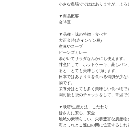
小さな農場ででははありますが、よろ
▼商品概要
金時豆
▼品種・味の特徴・食べ方
大正金時(赤インゲン豆)
煮豆やスープ
ビーンズカレー
湯がいてサラダなんかにも使えます。
甘煮にして、ホットケーキ、蒸しパン
ると、とても美味しく頂けます。
日本ではあまり豆を食べる習慣が少な
物です。
栄養分はとても多く美味しい食べ物で
開封後も袋のチャックをして、常温で
▼栽培/生産方法、こだわり
皆さんに安心、安全
地域の素晴らしい、栄養豊富な農産物
海としれとこ連山の間に位置するしれ