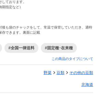
けしております。
納期指定など）
封後も袋のチャックをして、常温で保管していただき、適時
保存できます。裏面に記載
#全国一律送料
#固定種･在来種
この商品のタイプについて
野菜
豆類
その他の豆類
北海道