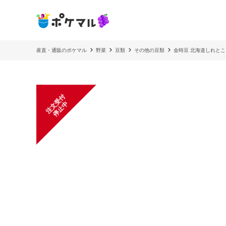
産直・通販のポケマル
野菜
豆類
その他の豆類
金時豆 北海道しれと
注
文
受
付
停
止
中