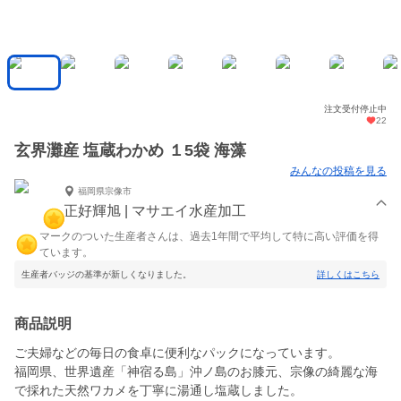
注文受付停止中
22
玄界灘産 塩蔵わかめ １5袋 海藻
みんなの投稿を見る
福岡県宗像市
正好輝旭 | マサエイ水産加工
マークのついた生産者さんは、過去1年間で平均して特に高い評価を得
ています。
生産者バッジの基準が新しくなりました。
詳しくはこちら
商品説明
ご夫婦などの毎日の食卓に便利なパックになっています。
福岡県、世界遺産「神宿る島」沖ノ島のお膝元、宗像の綺麗な海
で採れた天然ワカメを丁寧に湯通し塩蔵しました。