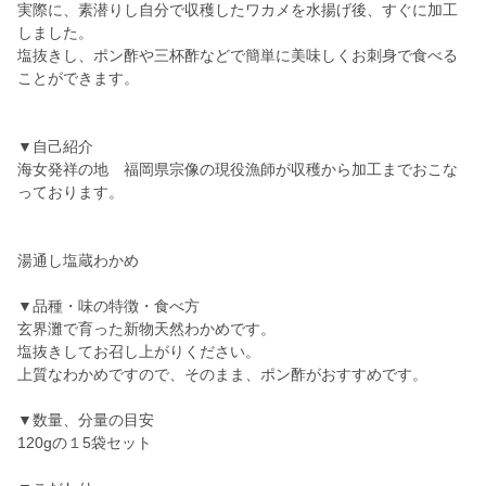
実際に、素潜りし自分で収穫したワカメを水揚げ後、すぐに加工
しました。
塩抜きし、ポン酢や三杯酢などで簡単に美味しくお刺身で食べる
ことができます。
▼自己紹介
海女発祥の地 福岡県宗像の現役漁師が収穫から加工までおこな
っております。
湯通し塩蔵わかめ
▼品種・味の特徴・食べ方
玄界灘で育った新物天然わかめです。
塩抜きしてお召し上がりください。
上質なわかめですので、そのまま、ポン酢がおすすめです。
▼数量、分量の目安
120gの１5袋セット