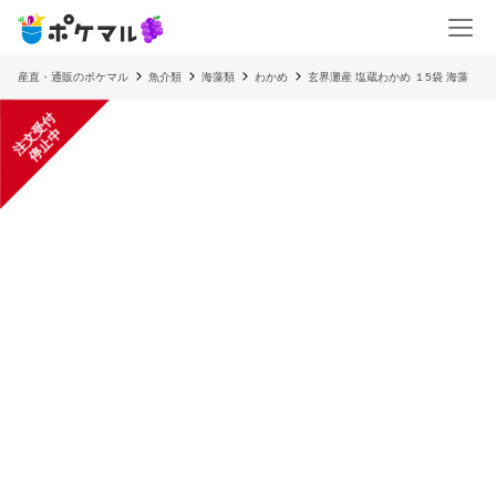
産直・通販のポケマル
魚介類
海藻類
わかめ
玄界灘産 塩蔵わかめ １5袋 海藻
注
文
受
付
停
止
中