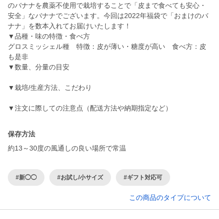
のバナナを農薬不使用で栽培することで「皮まで食べても安心・
安全」なバナナでございます。今回は2022年福袋で「おまけのバ
ナナ」を数本入れてお届けいたします！
▼品種・味の特徴・食べ方
グロスミッシェル種 特徴：皮が薄い・糖度が高い 食べ方：皮
も是非
▼数量、分量の目安
▼栽培/生産方法、こだわり
▼注文に際しての注意点（配送方法や納期指定など）
保存方法
約13～30度の風通しの良い場所で常温
#新◯◯
#お試し/小サイズ
#ギフト対応可
この商品のタイプについて